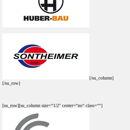
[/su_column]
[/su_row]
[su_row][su_column size=“1/2″ center=“no“ class=““]