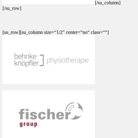
[/su_column]
[/su_row]
[su_row][su_column size=“1/2″ center=“no“ class=““]