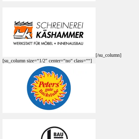
[/su_column]
[su_column size=“1/2″ center=“no“ class=““]