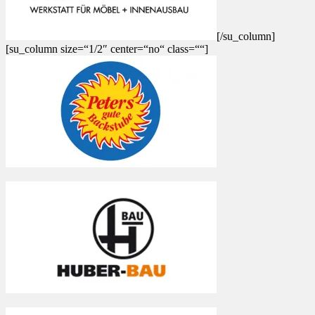
[/su_column]
[su_column size=“1/2″ center=“no“ class=““]