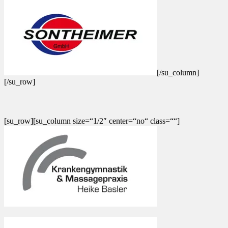
[/su_column]
[/su_row]
[su_row][su_column size=“1/2″ center=“no“ class=““]