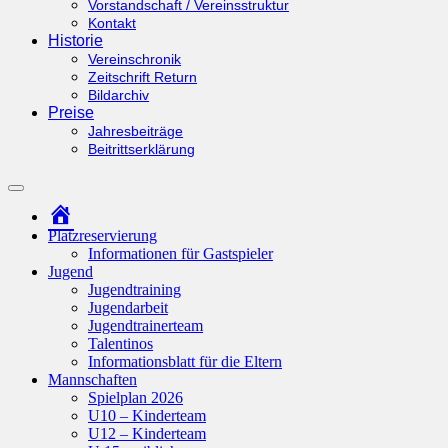
Vorstandschaft / Vereinsstruktur
Kontakt
Historie
Vereinschronik
Zeitschrift Return
Bildarchiv
Preise
Jahresbeiträge
Beitrittserklärung
Suchfeld
ein-/ausblenden
Startseite
Platzreservierung
Informationen für Gastspieler
Jugend
Jugendtraining
Jugendarbeit
Jugendtrainerteam
Talentinos
Informationsblatt für die Eltern
Mannschaften
Spielplan 2026
U10 – Kinderteam
U12 – Kinderteam