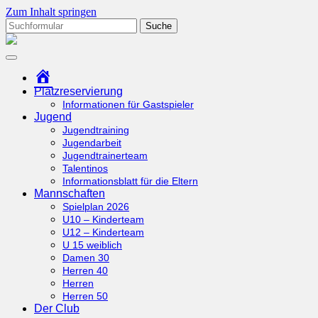
Zum Inhalt springen
Suchen
nach:
tcottenhoefen.de
Startseite
Platzreservierung
Informationen für Gastspieler
Jugend
Jugendtraining
Jugendarbeit
Jugendtrainerteam
Talentinos
Informationsblatt für die Eltern
Mannschaften
Spielplan 2026
U10 – Kinderteam
U12 – Kinderteam
U 15 weiblich
Damen 30
Herren 40
Herren
Herren 50
Der Club