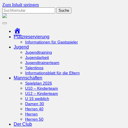
Zum Inhalt springen
Suchen
nach:
tcottenhoefen.de
Startseite
Platzreservierung
Informationen für Gastspieler
Jugend
Jugendtraining
Jugendarbeit
Jugendtrainerteam
Talentinos
Informationsblatt für die Eltern
Mannschaften
Spielplan 2026
U10 – Kinderteam
U12 – Kinderteam
U 15 weiblich
Damen 30
Herren 40
Herren
Herren 50
Der Club