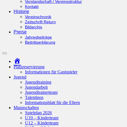
Vorstandschaft / Vereinsstruktur
Kontakt
Historie
Vereinschronik
Zeitschrift Return
Bildarchiv
Preise
Jahresbeiträge
Beitrittserklärung
Suchfeld
ein-/ausblenden
Startseite
Platzreservierung
Informationen für Gastspieler
Jugend
Jugendtraining
Jugendarbeit
Jugendtrainerteam
Talentinos
Informationsblatt für die Eltern
Mannschaften
Spielplan 2026
U10 – Kinderteam
U12 – Kinderteam