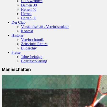
U 15 weiblich
Damen 30
Herren 40
Herren
Herren 50
Der Club
Vorstandschaft / Vereinsstruktur
Kontakt
Historie
Vereinschronik
Zeitschrift Return
Bildarchiv
Preise
Jahresbeiträge
Beitrittserklärung
Mannschaften