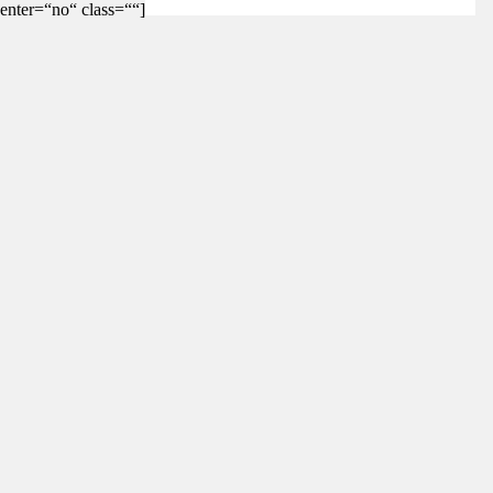
enter=“no“ class=““]