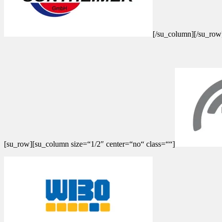
[/su_column][/su_row
[su_row][su_column size=“1/2″ center=“no“ class=““]