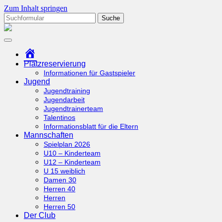
Zum Inhalt springen
Suchen
nach:
tcottenhoefen.de
Startseite
Platzreservierung
Informationen für Gastspieler
Jugend
Jugendtraining
Jugendarbeit
Jugendtrainerteam
Talentinos
Informationsblatt für die Eltern
Mannschaften
Spielplan 2026
U10 – Kinderteam
U12 – Kinderteam
U 15 weiblich
Damen 30
Herren 40
Herren
Herren 50
Der Club