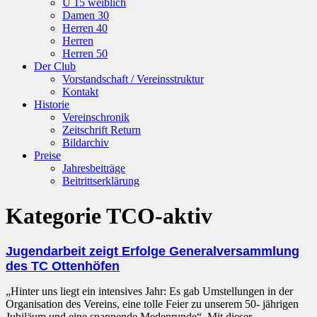
U 15 weiblich
Damen 30
Herren 40
Herren
Herren 50
Der Club
Vorstandschaft / Vereinsstruktur
Kontakt
Historie
Vereinschronik
Zeitschrift Return
Bildarchiv
Preise
Jahresbeiträge
Beitrittserklärung
Kategorie
TCO-aktiv
Jugendarbeit zeigt Erfolge Generalversammlung
des TC Ottenhöfen
„Hinter uns liegt ein intensives Jahr: Es gab Umstellungen in der
Organisation des Vereins, eine tolle Feier zu unserem 50- jährigen
Jubiläum und eine spannende Medenrunde“. Mit dieser