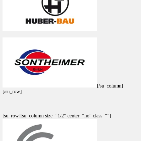
[/su_column]
[/su_row]
[su_row][su_column size=“1/2″ center=“no“ class=““]