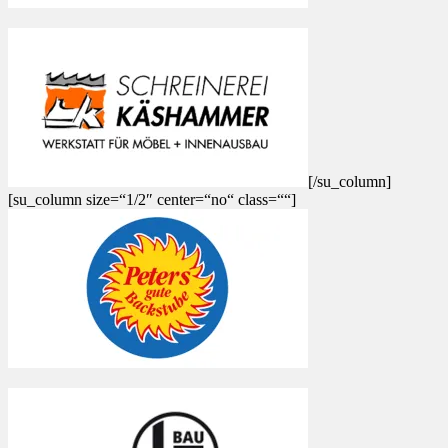
[/su_column]
[su_column size=“1/2″ center=“no“ class=““]