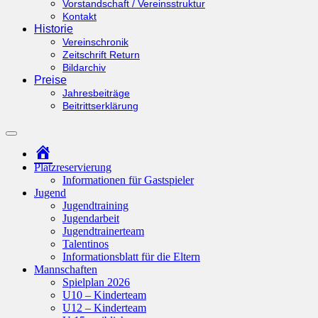
Vorstandschaft / Vereinsstruktur
Kontakt
Historie
Vereinschronik
Zeitschrift Return
Bildarchiv
Preise
Jahresbeiträge
Beitrittserklärung
Suchfeld
ein-/ausblenden
Startseite
Platzreservierung
Informationen für Gastspieler
Jugend
Jugendtraining
Jugendarbeit
Jugendtrainerteam
Talentinos
Informationsblatt für die Eltern
Mannschaften
Spielplan 2026
U10 – Kinderteam
U12 – Kinderteam