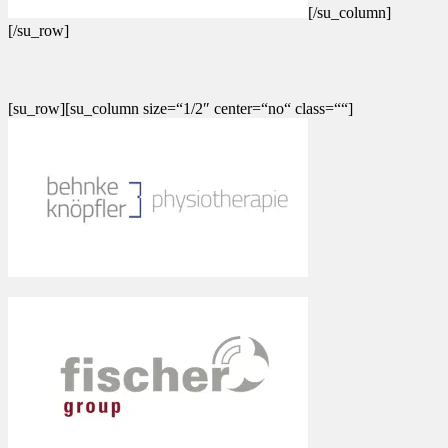
[/su_column]
[/su_row]
[su_row][su_column size=“1/2″ center=“no“ class=““]