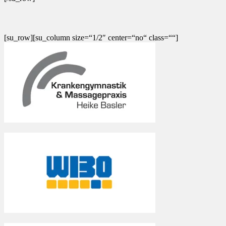
[su_row][su_column size=“1/2″ center=“no“ class=““]