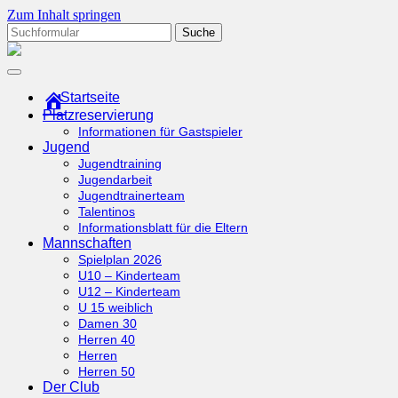
Zum Inhalt springen
Suchen
nach:
tcottenhoefen.de
Startseite
Platzreservierung
Informationen für Gastspieler
Jugend
Jugendtraining
Jugendarbeit
Jugendtrainerteam
Talentinos
Informationsblatt für die Eltern
Mannschaften
Spielplan 2026
U10 – Kinderteam
U12 – Kinderteam
U 15 weiblich
Damen 30
Herren 40
Herren
Herren 50
Der Club