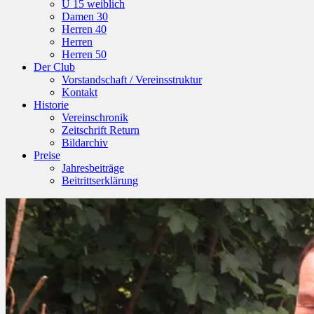
U 15 weiblich
Damen 30
Herren 40
Herren
Herren 50
Der Club
Vorstandschaft / Vereinsstruktur
Kontakt
Historie
Vereinschronik
Zeitschrift Return
Bildarchiv
Preise
Jahresbeiträge
Beitrittserklärung