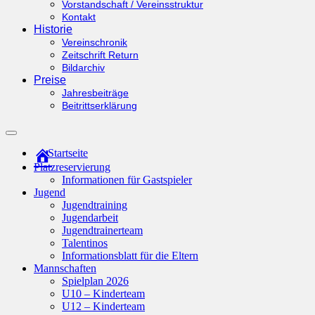
Vorstandschaft / Vereinsstruktur
Kontakt
Historie
Vereinschronik
Zeitschrift Return
Bildarchiv
Preise
Jahresbeiträge
Beitrittserklärung
Suchfeld
ein-/ausblenden
Startseite
Platzreservierung
Informationen für Gastspieler
Jugend
Jugendtraining
Jugendarbeit
Jugendtrainerteam
Talentinos
Informationsblatt für die Eltern
Mannschaften
Spielplan 2026
U10 – Kinderteam
U12 – Kinderteam