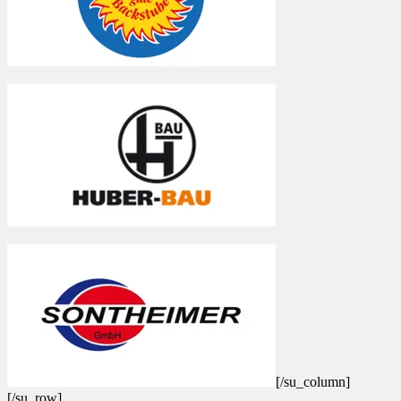
[/su_column]
[/su_row]