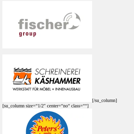
[/su_column]
[su_column size=“1/2″ center=“no“ class=““]