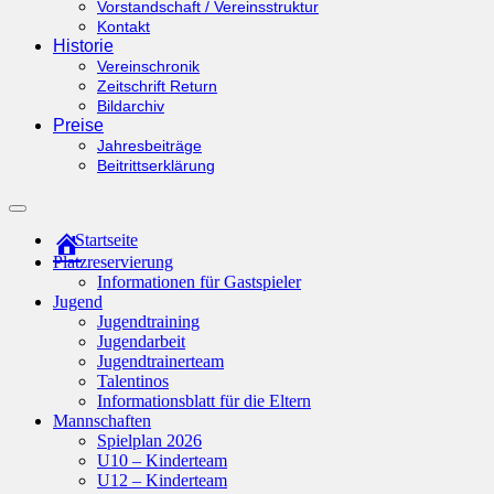
Vorstandschaft / Vereinsstruktur
Kontakt
Historie
Vereinschronik
Zeitschrift Return
Bildarchiv
Preise
Jahresbeiträge
Beitrittserklärung
Suchfeld
ein-/ausblenden
Startseite
Platzreservierung
Informationen für Gastspieler
Jugend
Jugendtraining
Jugendarbeit
Jugendtrainerteam
Talentinos
Informationsblatt für die Eltern
Mannschaften
Spielplan 2026
U10 – Kinderteam
U12 – Kinderteam