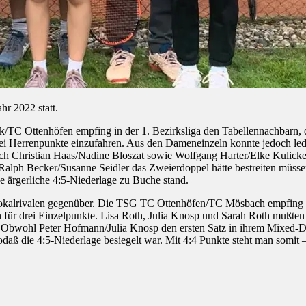
r 2022 statt.
C Ottenhöfen empfing in der 1. Bezirksliga den Tabellennachbarn, 
ei Herrenpunkte einzufahren. Aus den Dameneinzeln konnte jedoch ledi
sich Christian Haas/Nadine Bloszat sowie Wolfgang Harter/Elke Kulicke
g Ralph Becker/Susanne Seidler das Zweierdoppel hätte bestreiten müs
 ärgerliche 4:5-Niederlage zu Buche stand.
nd Lokalrivalen gegenüber. Die TSG TC Ottenhöfen/TC Mösbach empfin
für drei Einzelpunkte. Lisa Roth, Julia Knosp und Sarah Roth mußten
 Obwohl Peter Hofmann/Julia Knosp den ersten Satz in ihrem Mixed-D
aß die 4:5-Niederlage besiegelt war. Mit 4:4 Punkte steht man somit 