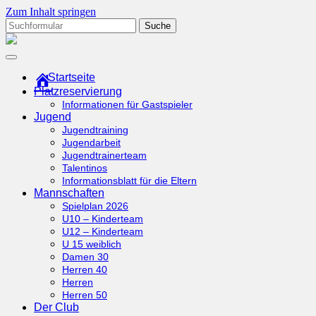
Zum Inhalt springen
Suchen
nach:
tcottenhoefen.de
Startseite
Platzreservierung
Informationen für Gastspieler
Jugend
Jugendtraining
Jugendarbeit
Jugendtrainerteam
Talentinos
Informationsblatt für die Eltern
Mannschaften
Spielplan 2026
U10 – Kinderteam
U12 – Kinderteam
U 15 weiblich
Damen 30
Herren 40
Herren
Herren 50
Der Club