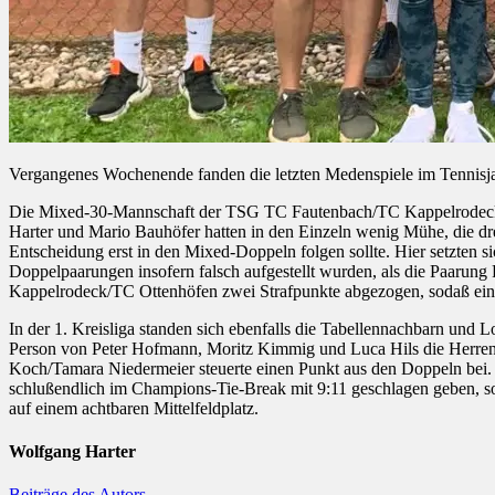
Vergangenes Wochenende fanden die letzten Medenspiele im Tennisjah
Die Mixed-30-Mannschaft der TSG TC Fautenbach/TC Kappelrodeck/T
Harter und Mario Bauhöfer hatten in den Einzeln wenig Mühe, die dr
Entscheidung erst in den Mixed-Doppeln folgen sollte. Hier setzten 
Doppelpaarungen insofern falsch aufgestellt wurden, als die Paarun
Kappelrodeck/TC Ottenhöfen zwei Strafpunkte abgezogen, sodaß eine
In der 1. Kreisliga standen sich ebenfalls die Tabellennachbarn u
Person von Peter Hofmann, Moritz Kimmig und Luca Hils die Herren 
Koch/Tamara Niedermeier steuerte einen Punkt aus den Doppeln bei.
schlußendlich im Champions-Tie-Break mit 9:11 geschlagen geben, sod
auf einem achtbaren Mittelfeldplatz.
Wolfgang Harter
Beiträge des Autors