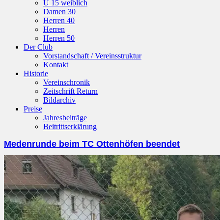
U 15 weiblich
Damen 30
Herren 40
Herren
Herren 50
Der Club
Vorstandschaft / Vereinsstruktur
Kontakt
Historie
Vereinschronik
Zeitschrift Return
Bildarchiv
Preise
Jahresbeiträge
Beitrittserklärung
Medenrunde beim TC Ottenhöfen beendet