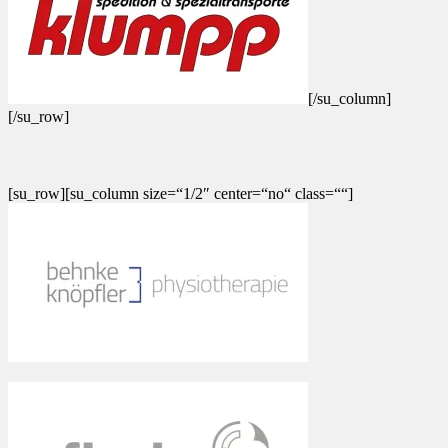
[/su_column]
[/su_row]
[su_row][su_column size=“1/2″ center=“no“ class=““]