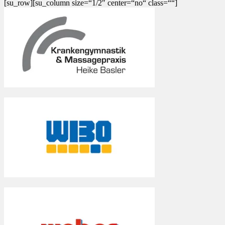
[su_row][su_column size=“1/2″ center=“no“ class=““]