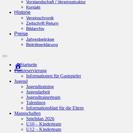
Vorstandschaft / Vereinsstruktur
Kontakt
Historie
Vereinschronik
Zeitschrift Return
Bildarchiv
Preise
Jahresbeiträge
Beitrittserklärung
Suchfeld
ein-/ausblenden
Startseite
Platzreservierung
Informationen für Gastspieler
Jugend
Jugendtraining
Jugendarbeit
Jugendtrainerteam
Talentinos
Informationsblatt für die Eltern
Mannschaften
Spielplan 2026
U10 – Kinderteam
U12 – Kinderteam