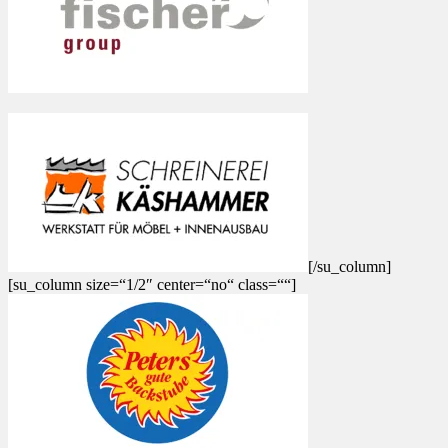
[/su_column]
[su_column size=“1/2″ center=“no“ class=““]