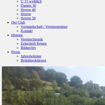
U 15 weiblich
Damen 30
Herren 40
Herren
Herren 50
Der Club
Vorstandschaft / Vereinsstruktur
Kontakt
Historie
Vereinschronik
Zeitschrift Return
Bildarchiv
Preise
Jahresbeiträge
Beitrittserklärung