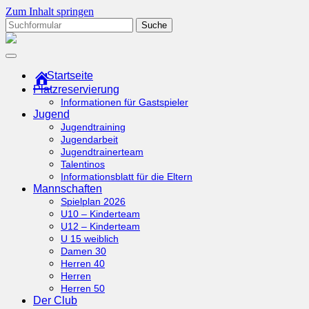
Zum Inhalt springen
Suchen
nach:
tcottenhoefen.de
Startseite
Platzreservierung
Informationen für Gastspieler
Jugend
Jugendtraining
Jugendarbeit
Jugendtrainerteam
Talentinos
Informationsblatt für die Eltern
Mannschaften
Spielplan 2026
U10 – Kinderteam
U12 – Kinderteam
U 15 weiblich
Damen 30
Herren 40
Herren
Herren 50
Der Club