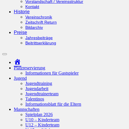
Vorstandschaft / Vereinsstruktur
Kontakt
Historie
Vereinschronik
Zeitschrift Return
Bildarchiv
Preise
Jahresbeiträge
Beitrittserklärung
Suchfeld
ein-/ausblenden
Startseite
Platzreservierung
Informationen für Gastspieler
Jugend
Jugendtraining
Jugendarbeit
Jugendtrainerteam
Talentinos
Informationsblatt für die Eltern
Mannschaften
Spielplan 2026
U10 – Kinderteam
U12 – Kinderteam