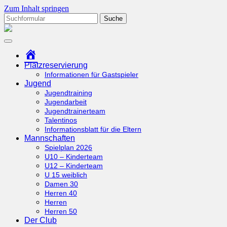
Zum Inhalt springen
Suchen
nach:
tcottenhoefen.de
Startseite
Platzreservierung
Informationen für Gastspieler
Jugend
Jugendtraining
Jugendarbeit
Jugendtrainerteam
Talentinos
Informationsblatt für die Eltern
Mannschaften
Spielplan 2026
U10 – Kinderteam
U12 – Kinderteam
U 15 weiblich
Damen 30
Herren 40
Herren
Herren 50
Der Club