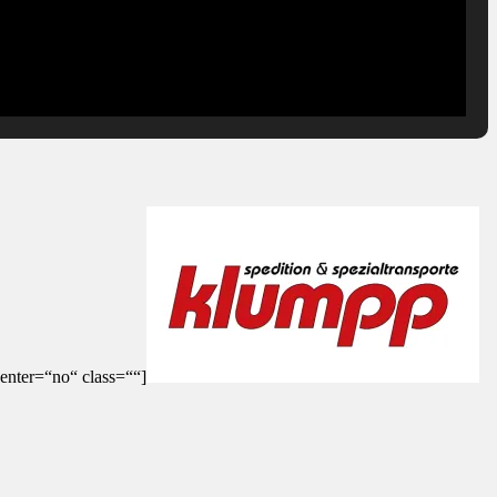
enter=“no“ class=““]