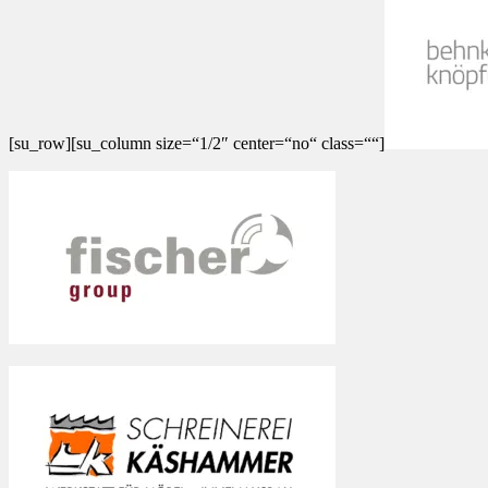
[su_row][su_column size=“1/2″ center=“no“ class=““]