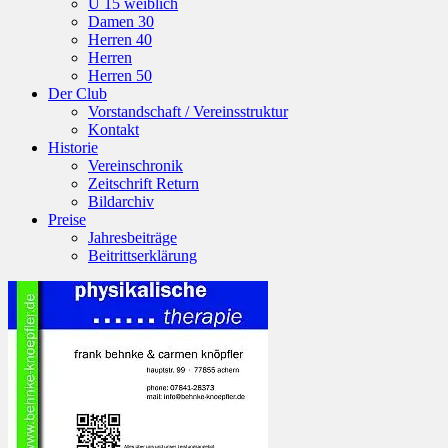
U 15 weiblich
Damen 30
Herren 40
Herren
Herren 50
Der Club
Vorstandschaft / Vereinsstruktur
Kontakt
Historie
Vereinschronik
Zeitschrift Return
Bildarchiv
Preise
Jahresbeiträge
Beitrittserklärung