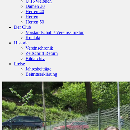
U 15 weiblich
Damen 30
Herren 40
Herren
Herren 50
Der Club
Vorstandschaft / Vereinsstruktur
Kontakt
Historie
Vereinschronik
Zeitschrift Return
Bildarchiv
Preise
Jahresbeiträge
Beitrittserklärung