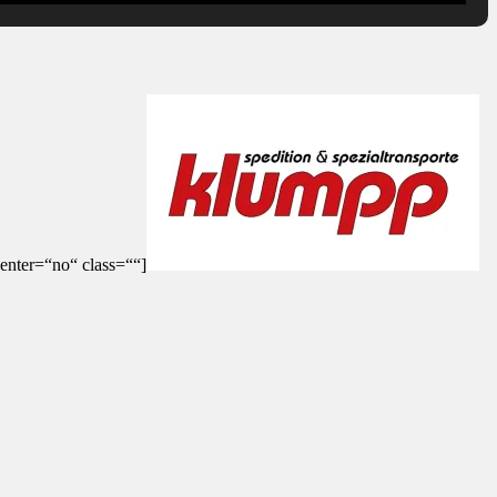
enter=“no“ class=““]