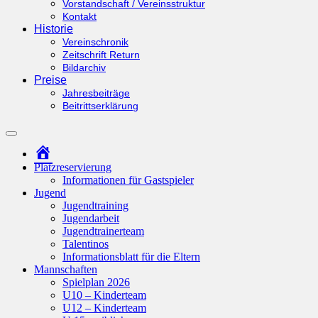
Vorstandschaft / Vereinsstruktur
Kontakt
Historie
Vereinschronik
Zeitschrift Return
Bildarchiv
Preise
Jahresbeiträge
Beitrittserklärung
Suchfeld
ein-/ausblenden
Startseite
Platzreservierung
Informationen für Gastspieler
Jugend
Jugendtraining
Jugendarbeit
Jugendtrainerteam
Talentinos
Informationsblatt für die Eltern
Mannschaften
Spielplan 2026
U10 – Kinderteam
U12 – Kinderteam