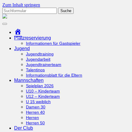
Zum Inhalt springen
Suchen
nach:
tcottenhoefen.de
Startseite
Platzreservierung
Informationen für Gastspieler
Jugend
Jugendtraining
Jugendarbeit
Jugendtrainerteam
Talentinos
Informationsblatt für die Eltern
Mannschaften
Spielplan 2026
U10 – Kinderteam
U12 – Kinderteam
U 15 weiblich
Damen 30
Herren 40
Herren
Herren 50
Der Club