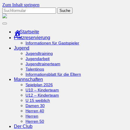
Zum Inhalt springen
Suchen
nach:
tcottenhoefen.de
Startseite
Platzreservierung
Informationen für Gastspieler
Jugend
Jugendtraining
Jugendarbeit
Jugendtrainerteam
Talentinos
Informationsblatt für die Eltern
Mannschaften
Spielplan 2026
U10 – Kinderteam
U12 – Kinderteam
U 15 weiblich
Damen 30
Herren 40
Herren
Herren 50
Der Club