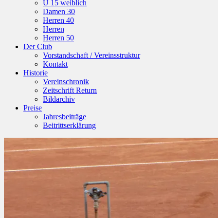
U 15 weiblich
Damen 30
Herren 40
Herren
Herren 50
Der Club
Vorstandschaft / Vereinsstruktur
Kontakt
Historie
Vereinschronik
Zeitschrift Return
Bildarchiv
Preise
Jahresbeiträge
Beitrittserklärung