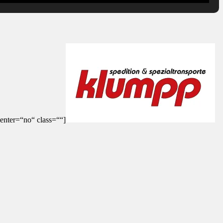
enter=“no“ class=““]