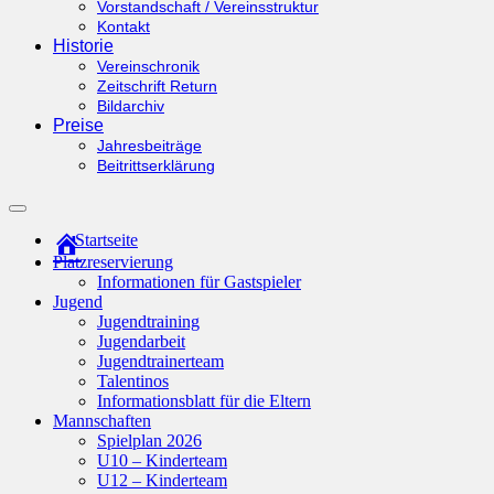
Vorstandschaft / Vereinsstruktur
Kontakt
Historie
Vereinschronik
Zeitschrift Return
Bildarchiv
Preise
Jahresbeiträge
Beitrittserklärung
Suchfeld
ein-/ausblenden
Startseite
Platzreservierung
Informationen für Gastspieler
Jugend
Jugendtraining
Jugendarbeit
Jugendtrainerteam
Talentinos
Informationsblatt für die Eltern
Mannschaften
Spielplan 2026
U10 – Kinderteam
U12 – Kinderteam