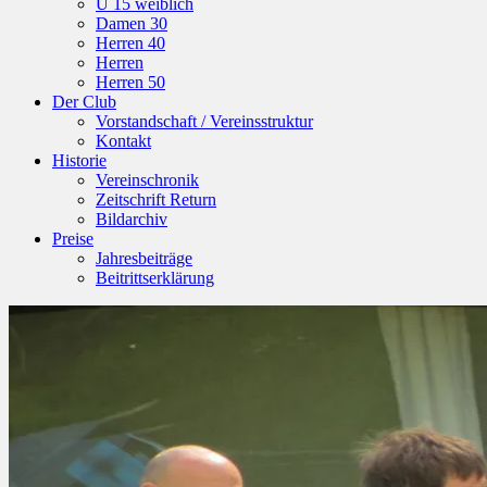
U 15 weiblich
Damen 30
Herren 40
Herren
Herren 50
Der Club
Vorstandschaft / Vereinsstruktur
Kontakt
Historie
Vereinschronik
Zeitschrift Return
Bildarchiv
Preise
Jahresbeiträge
Beitrittserklärung