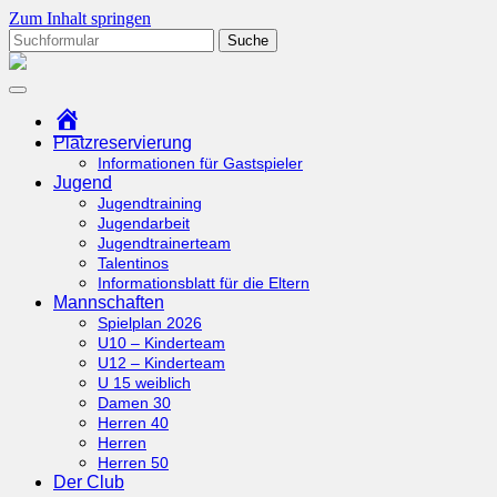
Zum Inhalt springen
Suchen
nach:
tcottenhoefen.de
Startseite
Platzreservierung
Informationen für Gastspieler
Jugend
Jugendtraining
Jugendarbeit
Jugendtrainerteam
Talentinos
Informationsblatt für die Eltern
Mannschaften
Spielplan 2026
U10 – Kinderteam
U12 – Kinderteam
U 15 weiblich
Damen 30
Herren 40
Herren
Herren 50
Der Club