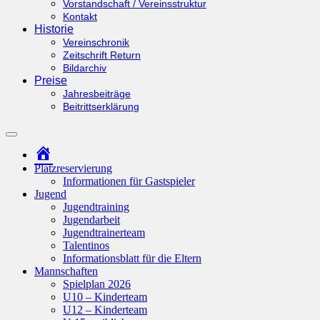
Vorstandschaft / Vereinsstruktur
Kontakt
Historie
Vereinschronik
Zeitschrift Return
Bildarchiv
Preise
Jahresbeiträge
Beitrittserklärung
Suchfeld
ein-/ausblenden
Startseite
Platzreservierung
Informationen für Gastspieler
Jugend
Jugendtraining
Jugendarbeit
Jugendtrainerteam
Talentinos
Informationsblatt für die Eltern
Mannschaften
Spielplan 2026
U10 – Kinderteam
U12 – Kinderteam