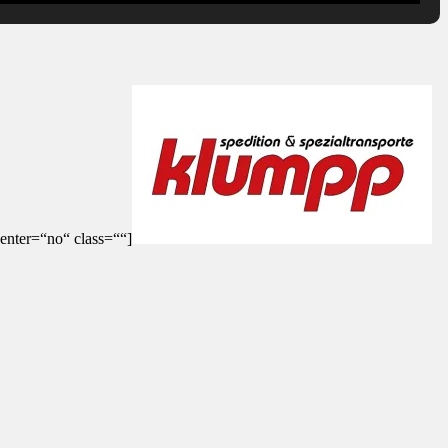
enter=“no“ class=““]