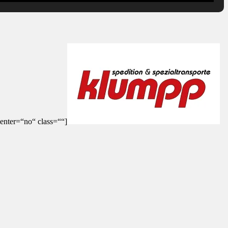
enter=“no“ class=““]