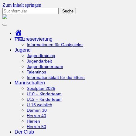
Zum Inhalt springen
Suchen
nach:
tcottenhoefen.de
Startseite
Platzreservierung
Informationen für Gastspieler
Jugend
Jugendtraining
Jugendarbeit
Jugendtrainerteam
Talentinos
Informationsblatt für die Eltern
Mannschaften
Spielplan 2026
U10 – Kinderteam
U12 – Kinderteam
U 15 weiblich
Damen 30
Herren 40
Herren
Herren 50
Der Club