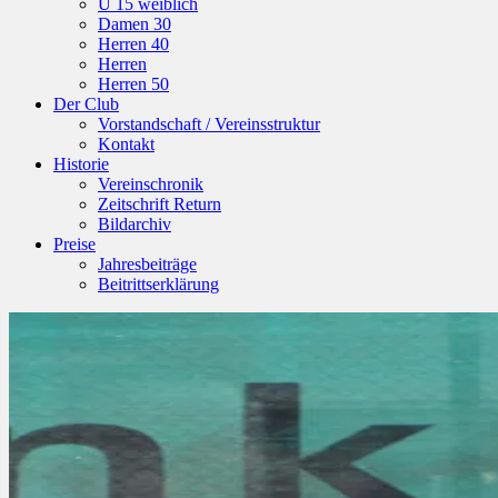
U 15 weiblich
Damen 30
Herren 40
Herren
Herren 50
Der Club
Vorstandschaft / Vereinsstruktur
Kontakt
Historie
Vereinschronik
Zeitschrift Return
Bildarchiv
Preise
Jahresbeiträge
Beitrittserklärung