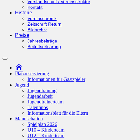
Vorstandschaft / Vereinsstruktur
Kontakt
Historie
Vereinschronik
Zeitschrift Return
Bildarchiv
Preise
Jahresbeiträge
Beitrittserklärung
Suchfeld
ein-/ausblenden
Startseite
Platzreservierung
Informationen für Gastspieler
Jugend
Jugendtraining
Jugendarbeit
Jugendtrainerteam
Talentinos
Informationsblatt für die Eltern
Mannschaften
Spielplan 2026
U10 – Kinderteam
U12 – Kinderteam