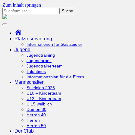
Zum Inhalt springen
Suchen
nach:
tcottenhoefen.de
Startseite
Platzreservierung
Informationen für Gastspieler
Jugend
Jugendtraining
Jugendarbeit
Jugendtrainerteam
Talentinos
Informationsblatt für die Eltern
Mannschaften
Spielplan 2026
U10 – Kinderteam
U12 – Kinderteam
U 15 weiblich
Damen 30
Herren 40
Herren
Herren 50
Der Club