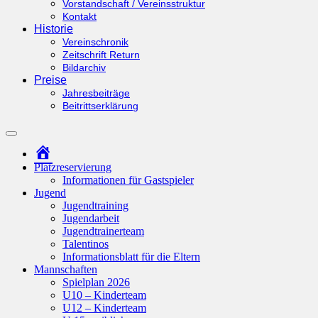
Vorstandschaft / Vereinsstruktur
Kontakt
Historie
Vereinschronik
Zeitschrift Return
Bildarchiv
Preise
Jahresbeiträge
Beitrittserklärung
Suchfeld
ein-/ausblenden
Startseite
Platzreservierung
Informationen für Gastspieler
Jugend
Jugendtraining
Jugendarbeit
Jugendtrainerteam
Talentinos
Informationsblatt für die Eltern
Mannschaften
Spielplan 2026
U10 – Kinderteam
U12 – Kinderteam