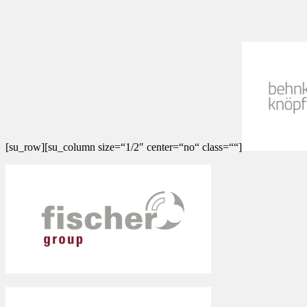
[su_row][su_column size=“1/2″ center=“no“ class=““]