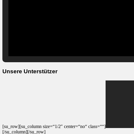
Unsere Unterstützer
[su_row][su_column size=“1/2″ center=“no“ class=““]
[/su_column][/su_row]