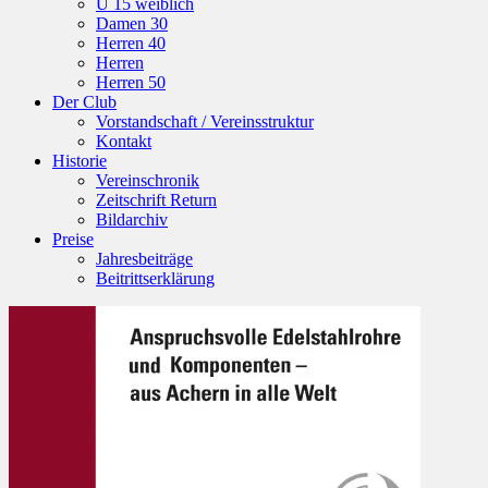
U 15 weiblich
Damen 30
Herren 40
Herren
Herren 50
Der Club
Vorstandschaft / Vereinsstruktur
Kontakt
Historie
Vereinschronik
Zeitschrift Return
Bildarchiv
Preise
Jahresbeiträge
Beitrittserklärung