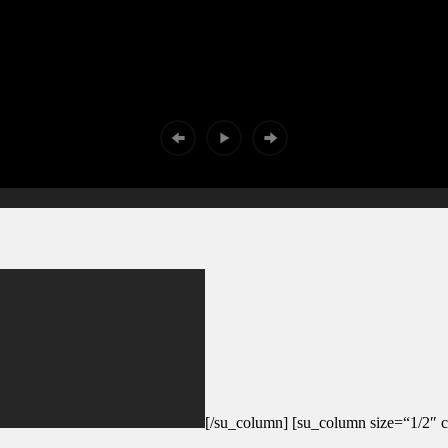
[/su_column] [su_column size=“1/2″ c