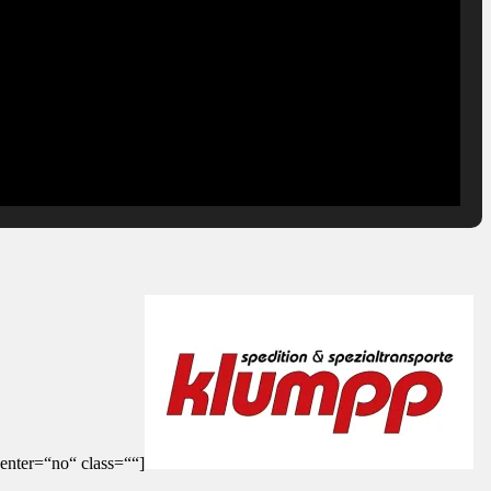
enter=“no“ class=““]