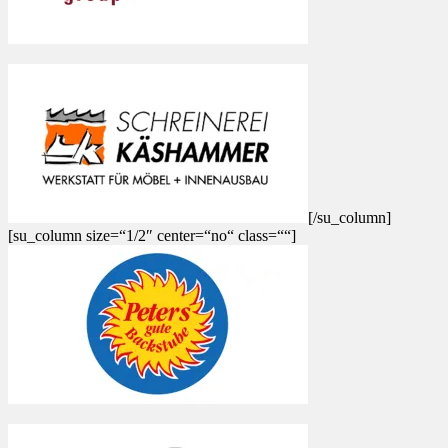
[/su_column]
[su_column size=“1/2″ center=“no“ class=““]