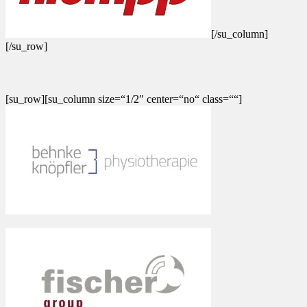
[/su_column]
[/su_row]
[su_row][su_column size=“1/2″ center=“no“ class=““]