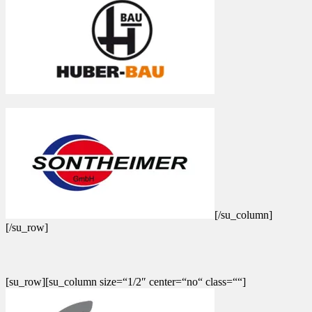
[/su_column]
[/su_row]
[su_row][su_column size=“1/2″ center=“no“ class=““]