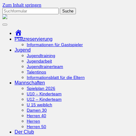
Zum Inhalt springen
Suchen
nach:
tcottenhoefen.de
Startseite
Platzreservierung
Informationen für Gastspieler
Jugend
Jugendtraining
Jugendarbeit
Jugendtrainerteam
Talentinos
Informationsblatt für die Eltern
Mannschaften
Spielplan 2026
U10 – Kinderteam
U12 – Kinderteam
U 15 weiblich
Damen 30
Herren 40
Herren
Herren 50
Der Club