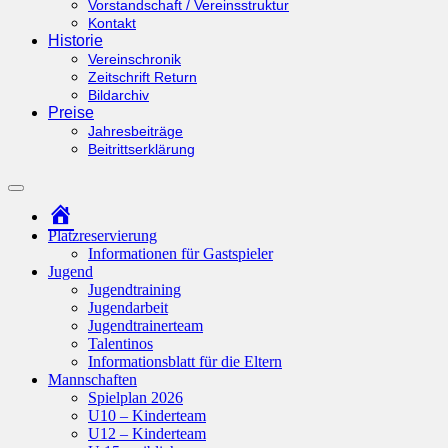
Vorstandschaft / Vereinsstruktur
Kontakt
Historie
Vereinschronik
Zeitschrift Return
Bildarchiv
Preise
Jahresbeiträge
Beitrittserklärung
Suchfeld
ein-/ausblenden
Startseite
Platzreservierung
Informationen für Gastspieler
Jugend
Jugendtraining
Jugendarbeit
Jugendtrainerteam
Talentinos
Informationsblatt für die Eltern
Mannschaften
Spielplan 2026
U10 – Kinderteam
U12 – Kinderteam