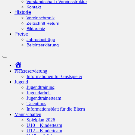
Vorstandschaft / Vereinsstruktur
Kontakt
Historie
Vereinschronik
Zeitschrift Return
Bildarchiv
Preise
Jahresbeiträge
Beitrittserklärung
Suchfeld
ein-/ausblenden
Startseite
Platzreservierung
Informationen für Gastspieler
Jugend
Jugendtraining
Jugendarbeit
Jugendtrainerteam
Talentinos
Informationsblatt für die Eltern
Mannschaften
Spielplan 2026
U10 – Kinderteam
U12 – Kinderteam