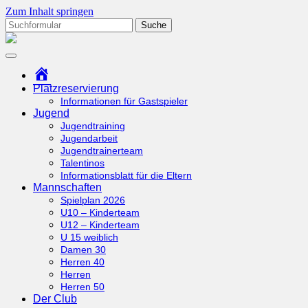
Zum Inhalt springen
Suchen
nach:
tcottenhoefen.de
Startseite
Platzreservierung
Informationen für Gastspieler
Jugend
Jugendtraining
Jugendarbeit
Jugendtrainerteam
Talentinos
Informationsblatt für die Eltern
Mannschaften
Spielplan 2026
U10 – Kinderteam
U12 – Kinderteam
U 15 weiblich
Damen 30
Herren 40
Herren
Herren 50
Der Club