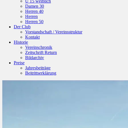
U 15 weiblich
Damen 30
Herren 40
Herren
Herren 50
Der Club
Vorstandschaft / Vereinsstruktur
Kontakt
Historie
Vereinschronik
Zeitschrift Return
Bildarchiv
Preise
Jahresbeiträge
Beitrittserklärung