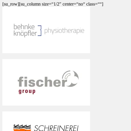
[su_row][su_column size=“1/2″ center=“no“ class=““]