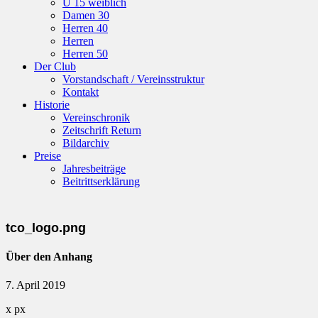
U 15 weiblich
Damen 30
Herren 40
Herren
Herren 50
Der Club
Vorstandschaft / Vereinsstruktur
Kontakt
Historie
Vereinschronik
Zeitschrift Return
Bildarchiv
Preise
Jahresbeiträge
Beitrittserklärung
tco_logo.png
Über den Anhang
7. April 2019
x
px