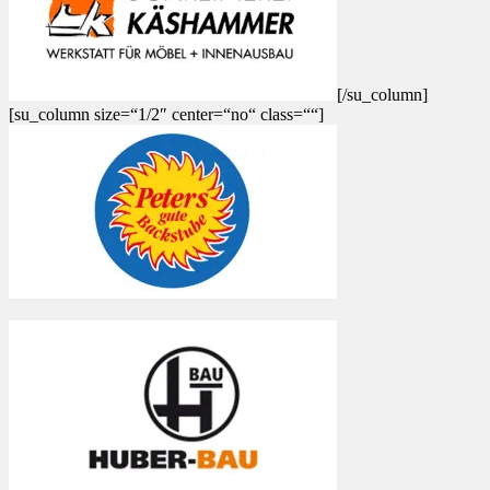
[/su_column]
[su_column size=“1/2″ center=“no“ class=““]