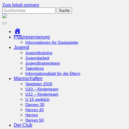
Zum Inhalt springen
Suchen
nach:
tcottenhoefen.de
Startseite
Platzreservierung
Informationen für Gastspieler
Jugend
Jugendtraining
Jugendarbeit
Jugendtrainerteam
Talentinos
Informationsblatt für die Eltern
Mannschaften
Spielplan 2026
U10 – Kinderteam
U12 – Kinderteam
U 15 weiblich
Damen 30
Herren 40
Herren
Herren 50
Der Club