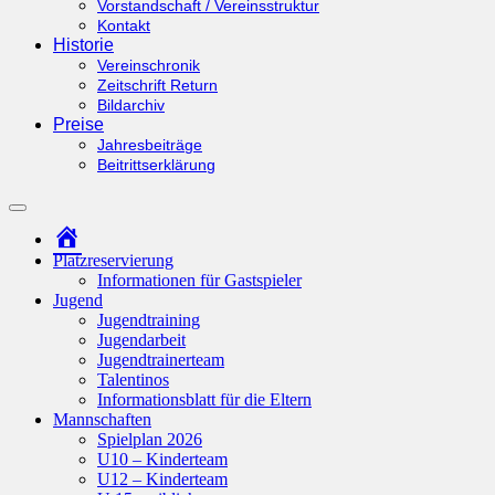
Vorstandschaft / Vereinsstruktur
Kontakt
Historie
Vereinschronik
Zeitschrift Return
Bildarchiv
Preise
Jahresbeiträge
Beitrittserklärung
Suchfeld
ein-/ausblenden
Startseite
Platzreservierung
Informationen für Gastspieler
Jugend
Jugendtraining
Jugendarbeit
Jugendtrainerteam
Talentinos
Informationsblatt für die Eltern
Mannschaften
Spielplan 2026
U10 – Kinderteam
U12 – Kinderteam