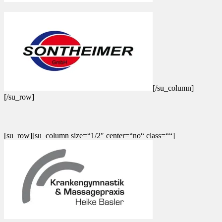
[/su_column]
[/su_row]
[su_row][su_column size=“1/2″ center=“no“ class=““]