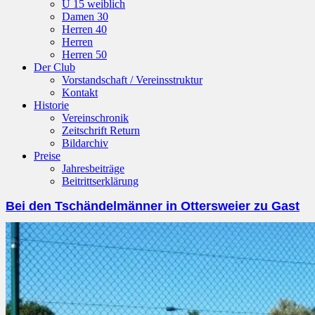
U 15 weiblich
Damen 30
Herren 40
Herren
Herren 50
Der Club
Vorstandschaft / Vereinsstruktur
Kontakt
Historie
Vereinschronik
Zeitschrift Return
Bildarchiv
Preise
Jahresbeiträge
Beitrittserklärung
Bei den Tschändelmänner in Ottersweier zu Gast