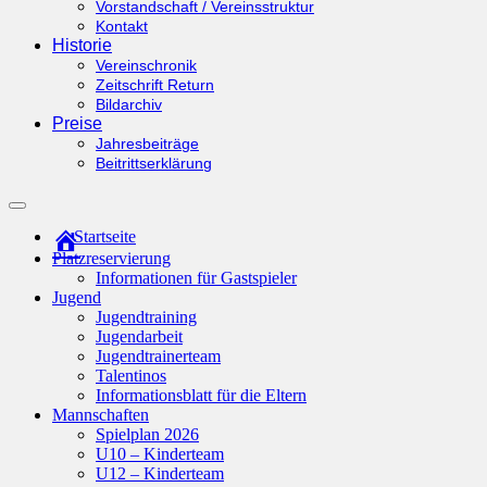
Vorstandschaft / Vereinsstruktur
Kontakt
Historie
Vereinschronik
Zeitschrift Return
Bildarchiv
Preise
Jahresbeiträge
Beitrittserklärung
Suchfeld
ein-/ausblenden
Startseite
Platzreservierung
Informationen für Gastspieler
Jugend
Jugendtraining
Jugendarbeit
Jugendtrainerteam
Talentinos
Informationsblatt für die Eltern
Mannschaften
Spielplan 2026
U10 – Kinderteam
U12 – Kinderteam