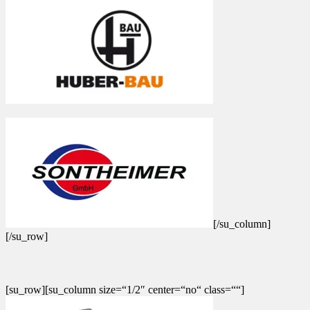
[/su_column]
[/su_row]
[su_row][su_column size=“1/2″ center=“no“ class=““]