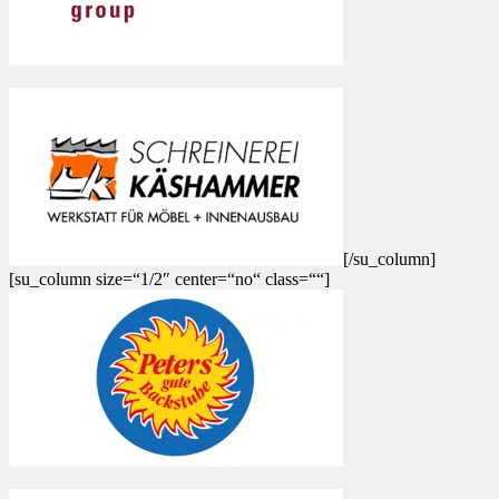
[/su_column]
[su_column size=“1/2″ center=“no“ class=““]