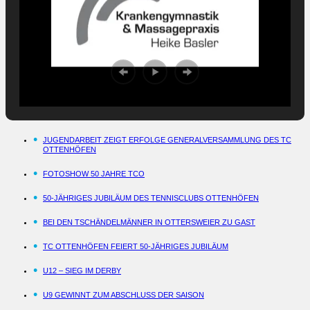
JUGENDARBEIT ZEIGT ERFOLGE GENERALVERSAMMLUNG DES TC
OTTENHÖFEN
FOTOSHOW 50 JAHRE TCO
50-JÄHRIGES JUBILÄUM DES TENNISCLUBS OTTENHÖFEN
BEI DEN TSCHÄNDELMÄNNER IN OTTERSWEIER ZU GAST
TC OTTENHÖFEN FEIERT 50-JÄHRIGES JUBILÄUM
U12 – SIEG IM DERBY
U9 GEWINNT ZUM ABSCHLUSS DER SAISON