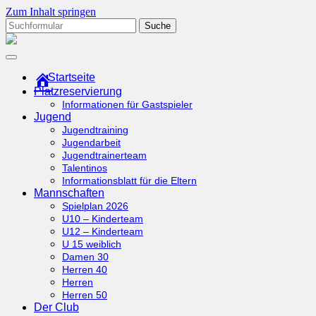
Zum Inhalt springen
Suchen
nach:
tcottenhoefen.de
Startseite
Platzreservierung
Informationen für Gastspieler
Jugend
Jugendtraining
Jugendarbeit
Jugendtrainerteam
Talentinos
Informationsblatt für die Eltern
Mannschaften
Spielplan 2026
U10 – Kinderteam
U12 – Kinderteam
U 15 weiblich
Damen 30
Herren 40
Herren
Herren 50
Der Club