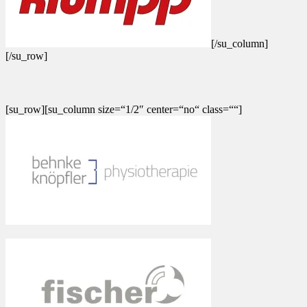
[/su_column]
[/su_row]
[su_row][su_column size=“1/2″ center=“no“ class=““]