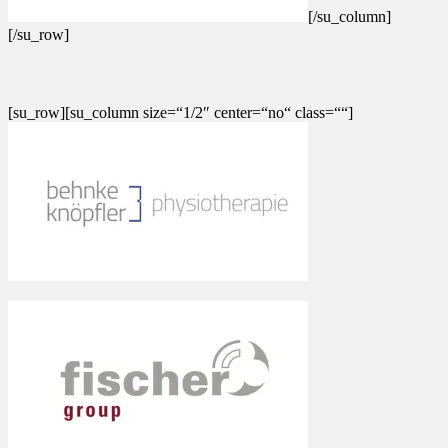
[/su_column]
[/su_row]
[su_row][su_column size=“1/2″ center=“no“ class=““]