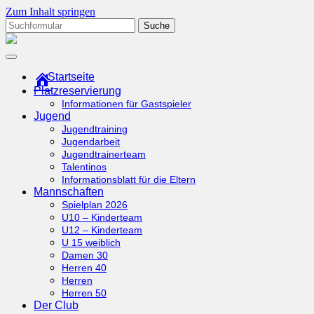
Zum Inhalt springen
Suchen
nach:
tcottenhoefen.de
Startseite
Platzreservierung
Informationen für Gastspieler
Jugend
Jugendtraining
Jugendarbeit
Jugendtrainerteam
Talentinos
Informationsblatt für die Eltern
Mannschaften
Spielplan 2026
U10 – Kinderteam
U12 – Kinderteam
U 15 weiblich
Damen 30
Herren 40
Herren
Herren 50
Der Club