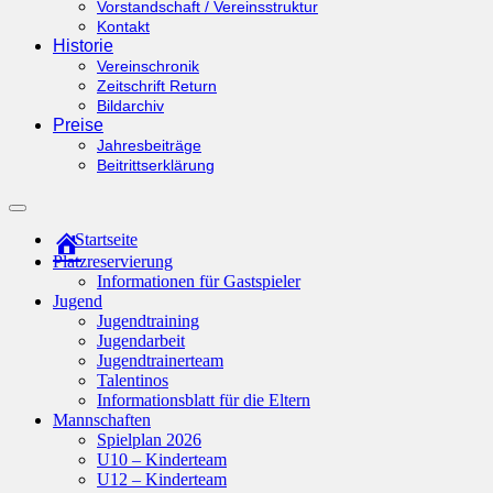
Vorstandschaft / Vereinsstruktur
Kontakt
Historie
Vereinschronik
Zeitschrift Return
Bildarchiv
Preise
Jahresbeiträge
Beitrittserklärung
Suchfeld
ein-/ausblenden
Startseite
Platzreservierung
Informationen für Gastspieler
Jugend
Jugendtraining
Jugendarbeit
Jugendtrainerteam
Talentinos
Informationsblatt für die Eltern
Mannschaften
Spielplan 2026
U10 – Kinderteam
U12 – Kinderteam