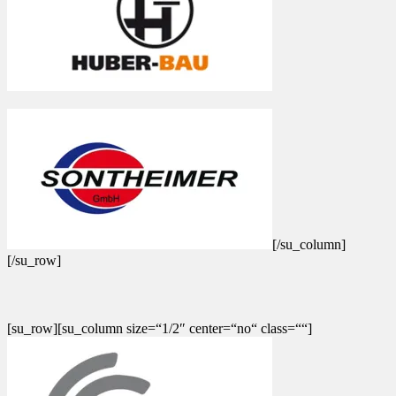
[/su_column]
[/su_row]
[su_row][su_column size=“1/2″ center=“no“ class=““]