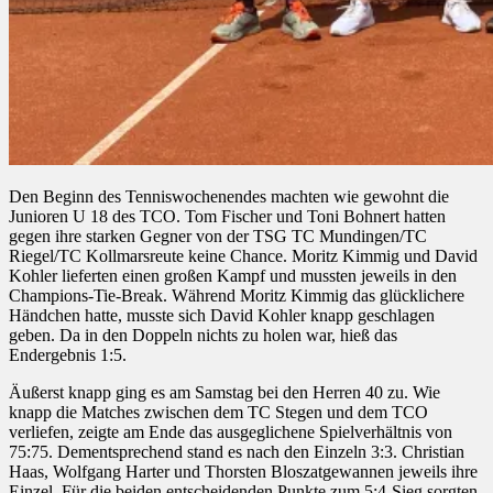
Den Beginn des Tenniswochenendes machten wie gewohnt die
Junioren U 18 des TCO. Tom Fischer und Toni Bohnert hatten
gegen ihre starken Gegner von der TSG TC Mundingen/TC
Riegel/TC Kollmarsreute keine Chance. Moritz Kimmig und David
Kohler lieferten einen großen Kampf und mussten jeweils in den
Champions-Tie-Break. Während Moritz Kimmig das glücklichere
Händchen hatte, musste sich David Kohler knapp geschlagen
geben. Da in den Doppeln nichts zu holen war, hieß das
Endergebnis 1:5.
Äußerst knapp ging es am Samstag bei den Herren 40 zu. Wie
knapp die Matches zwischen dem TC Stegen und dem TCO
verliefen, zeigte am Ende das ausgeglichene Spielverhältnis von
75:75. Dementsprechend stand es nach den Einzeln 3:3. Christian
Haas, Wolfgang Harter und Thorsten Bloszatgewannen jeweils ihre
Einzel. Für die beiden entscheidenden Punkte zum 5:4-Sieg sorgten