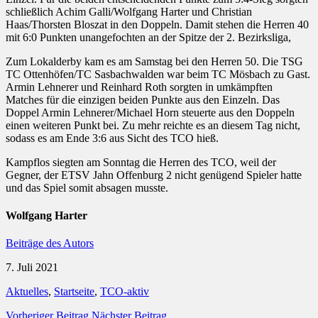
schließlich Achim Galli/Wolfgang Harter und Christian
Haas/Thorsten Bloszat in den Doppeln. Damit stehen die Herren 40
mit 6:0 Punkten unangefochten an der Spitze der 2. Bezirksliga,
Zum Lokalderby kam es am Samstag bei den Herren 50. Die TSG
TC Ottenhöfen/TC Sasbachwalden war beim TC Mösbach zu Gast.
Armin Lehnerer und Reinhard Roth sorgten in umkämpften
Matches für die einzigen beiden Punkte aus den Einzeln. Das
Doppel Armin Lehnerer/Michael Horn steuerte aus den Doppeln
einen weiteren Punkt bei. Zu mehr reichte es an diesem Tag nicht,
sodass es am Ende 3:6 aus Sicht des TCO hieß.
Kampflos siegten am Sonntag die Herren des TCO, weil der
Gegner, der ETSV Jahn Offenburg 2 nicht genügend Spieler hatte
und das Spiel somit absagen musste.
Wolfgang Harter
Beiträge des Autors
7. Juli 2021
Aktuelles
,
Startseite
,
TCO-aktiv
Vorheriger Beitrag
Nächster Beitrag