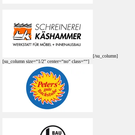
[/su_column]
[su_column size=“1/2″ center=“no“ class=““]