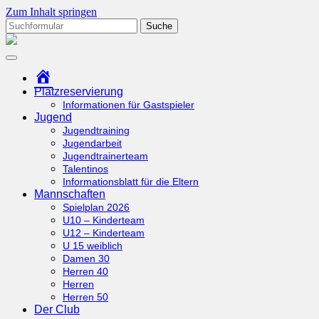
Zum Inhalt springen
Suchen
nach:
tcottenhoefen.de
Startseite
Platzreservierung
Informationen für Gastspieler
Jugend
Jugendtraining
Jugendarbeit
Jugendtrainerteam
Talentinos
Informationsblatt für die Eltern
Mannschaften
Spielplan 2026
U10 – Kinderteam
U12 – Kinderteam
U 15 weiblich
Damen 30
Herren 40
Herren
Herren 50
Der Club