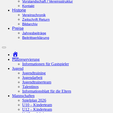
Vorstandschaft / Vereinsstruktur
Kontakt
Historie
Vereinschronik
Zeitschrift Return
Bildarchiv
Preise
Jahresbeiträge
Beitrittserklärung
Suchfeld
ein-/ausblenden
Startseite
Platzreservierung
Informationen für Gastspieler
Jugend
Jugendtraining
Jugendarbeit
Jugendtrainerteam
Talentinos
Informationsblatt für die Eltern
Mannschaften
Spielplan 2026
U10 – Kinderteam
U12 – Kinderteam