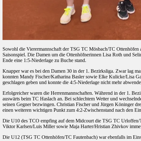
Sowohl die Vierermannschaft der TSG TC Mösbach/TC Ottenhöfen al
Saisonspiel. Die Damen um die Ottenhöfnerinnen Lisa Roth und Sel
Ende eine 1:5-Niederlage zu Buche stand.
Knapper war es bei den Damen 30 in der 1. Bezirksliga. Zwar lag m
konnten Mandy Fischer/Katharina Basler sowie Elke Kulicke/Lisa Gal
geschlagen geben und konnte die 4:5-Niederlage nicht mehr abwende
Erfolgreicher waren die Herrenmannschaften. Während in der 1. Be
auswärts beim TC Haslach an. Bei schlechtem Wetter und wechselnden
seinen Gegner bezwingen. Christian Fischer und Jürgen Köninger dre
einen weiteren wichtigen Punkt zum 4:2-Zwischenstand nach den Ein
Die U10 des TCO empfing auf dem Midcourt die TSG TC Urloffen/TC
Viktor Karlsen/Luis Miller sowie Maja Harter/Hristian Zhivkov imm
Die U12 (TSG TC Ottenhöfen/TC Fautenbach) war ebenfalls im Einsat