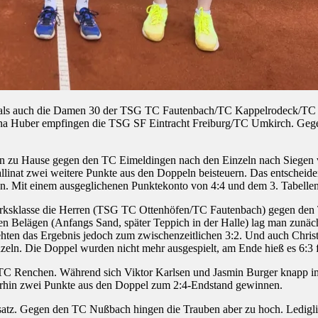
s auch die Damen 30 der TSG TC Fautenbach/TC Kappelrodeck/TC Ott
ina Huber empfingen die TSG SF Eintracht Freiburg/TC Umkirch. Geg
an zu Hause gegen den TC Eimeldingen nach den Einzeln nach Siegen 
linat zwei weitere Punkte aus den Doppeln beisteuern. Das entscheid
n. Mit einem ausgeglichenen Punktekonto von 4:4 und dem 3. Tabellen
zirksklasse die Herren (TSG TC Ottenhöfen/TC Fautenbach) gegen den 
 Belägen (Anfangs Sand, später Teppich in der Halle) lag man zunäch
hten das Ergebnis jedoch zum zwischenzeitlichen 3:2. Und auch Christ
zeln. Die Doppel wurden nicht mehr ausgespielt, am Ende hieß es 6:3
 Renchen. Während sich Viktor Karlsen und Jasmin Burger knapp im
erhin zwei Punkte aus den Doppel zum 2:4-Endstand gewinnen.
z. Gegen den TC Nußbach hingen die Trauben aber zu hoch. Lediglich