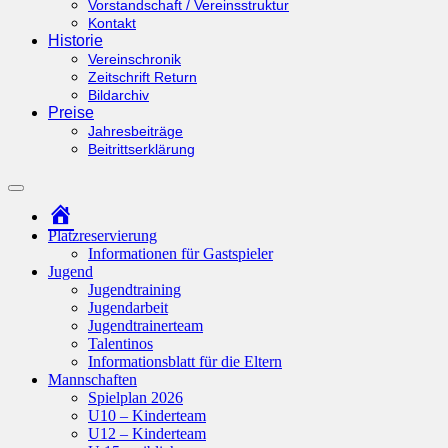
Vorstandschaft / Vereinsstruktur
Kontakt
Historie
Vereinschronik
Zeitschrift Return
Bildarchiv
Preise
Jahresbeiträge
Beitrittserklärung
Suchfeld
ein-/ausblenden
Startseite
Platzreservierung
Informationen für Gastspieler
Jugend
Jugendtraining
Jugendarbeit
Jugendtrainerteam
Talentinos
Informationsblatt für die Eltern
Mannschaften
Spielplan 2026
U10 – Kinderteam
U12 – Kinderteam