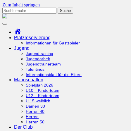
Zum Inhalt springen
Suchen
nach:
tcottenhoefen.de
Startseite
Platzreservierung
Informationen für Gastspieler
Jugend
Jugendtraining
Jugendarbeit
Jugendtrainerteam
Talentinos
Informationsblatt für die Eltern
Mannschaften
Spielplan 2026
U10 – Kinderteam
U12 – Kinderteam
U 15 weiblich
Damen 30
Herren 40
Herren
Herren 50
Der Club