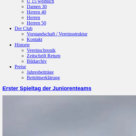
U 15 weiblich
Damen 30
Herren 40
Herren
Herren 50
Der Club
Vorstandschaft / Vereinsstruktur
Kontakt
Historie
Vereinschronik
Zeitschrift Return
Bildarchiv
Preise
Jahresbeiträge
Beitrittserklärung
Erster Spieltag der Juniorenteams