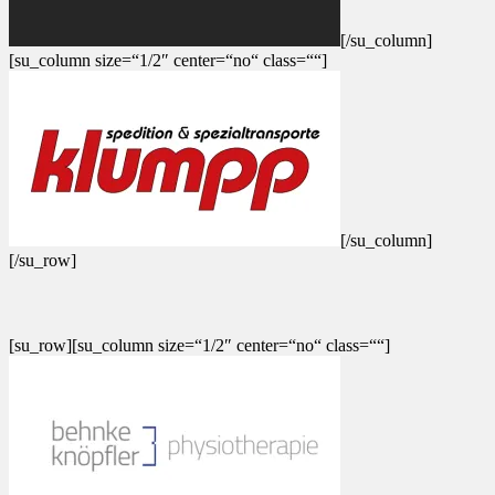
[/su_column]
[su_column size=“1/2″ center=“no“ class=““]
[/su_column]
[/su_row]
[su_row][su_column size=“1/2″ center=“no“ class=““]