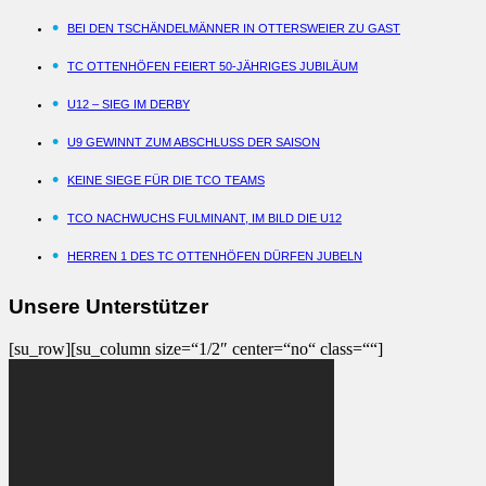
BEI DEN TSCHÄNDELMÄNNER IN OTTERSWEIER ZU GAST
TC OTTENHÖFEN FEIERT 50-JÄHRIGES JUBILÄUM
U12 – SIEG IM DERBY
U9 GEWINNT ZUM ABSCHLUSS DER SAISON
KEINE SIEGE FÜR DIE TCO TEAMS
TCO NACHWUCHS FULMINANT, IM BILD DIE U12
HERREN 1 DES TC OTTENHÖFEN DÜRFEN JUBELN
Unsere Unterstützer
[su_row][su_column size=“1/2″ center=“no“ class=““]