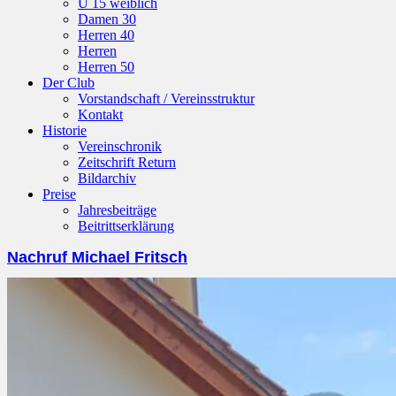
U 15 weiblich
Damen 30
Herren 40
Herren
Herren 50
Der Club
Vorstandschaft / Vereinsstruktur
Kontakt
Historie
Vereinschronik
Zeitschrift Return
Bildarchiv
Preise
Jahresbeiträge
Beitrittserklärung
Nachruf Michael Fritsch