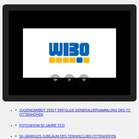
JUGENDARBEIT ZEIGT ERFOLGE GENERALVERSAMMLUNG DES TC
OTTENHÖFEN
FOTOSHOW 50 JAHRE TCO
50-JÄHRIGES JUBILÄUM DES TENNISCLUBS OTTENHÖFEN