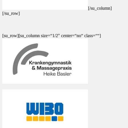
[/su_column]
[/su_row]
[su_row][su_column size=“1/2″ center=“no“ class=““]