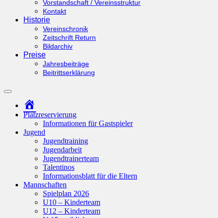
Vorstandschaft / Vereinsstruktur
Kontakt
Historie
Vereinschronik
Zeitschrift Return
Bildarchiv
Preise
Jahresbeiträge
Beitrittserklärung
Suchfeld
ein-/ausblenden
Startseite
Platzreservierung
Informationen für Gastspieler
Jugend
Jugendtraining
Jugendarbeit
Jugendtrainerteam
Talentinos
Informationsblatt für die Eltern
Mannschaften
Spielplan 2026
U10 – Kinderteam
U12 – Kinderteam