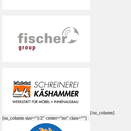
[/su_column]
[su_column size=“1/2″ center=“no“ class=““]