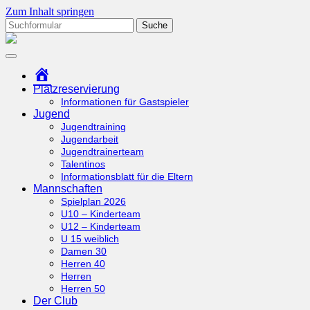
Zum Inhalt springen
Suchen
nach:
tcottenhoefen.de
Startseite
Platzreservierung
Informationen für Gastspieler
Jugend
Jugendtraining
Jugendarbeit
Jugendtrainerteam
Talentinos
Informationsblatt für die Eltern
Mannschaften
Spielplan 2026
U10 – Kinderteam
U12 – Kinderteam
U 15 weiblich
Damen 30
Herren 40
Herren
Herren 50
Der Club