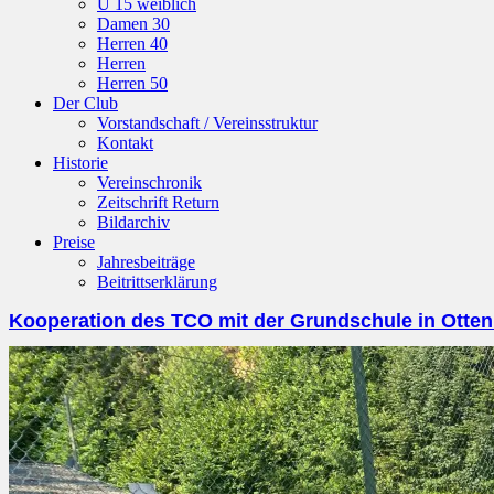
U 15 weiblich
Damen 30
Herren 40
Herren
Herren 50
Der Club
Vorstandschaft / Vereinsstruktur
Kontakt
Historie
Vereinschronik
Zeitschrift Return
Bildarchiv
Preise
Jahresbeiträge
Beitrittserklärung
Kooperation des TCO mit der Grundschule in Otte