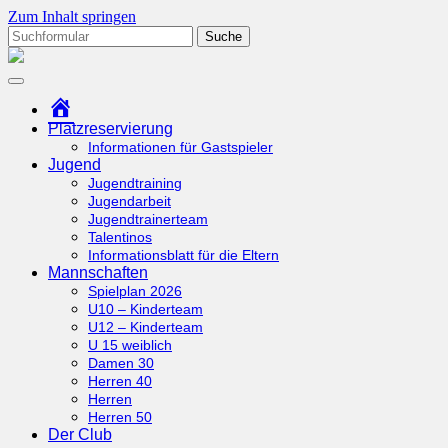
Zum Inhalt springen
Suchen
nach:
tcottenhoefen.de
Startseite
Platzreservierung
Informationen für Gastspieler
Jugend
Jugendtraining
Jugendarbeit
Jugendtrainerteam
Talentinos
Informationsblatt für die Eltern
Mannschaften
Spielplan 2026
U10 – Kinderteam
U12 – Kinderteam
U 15 weiblich
Damen 30
Herren 40
Herren
Herren 50
Der Club