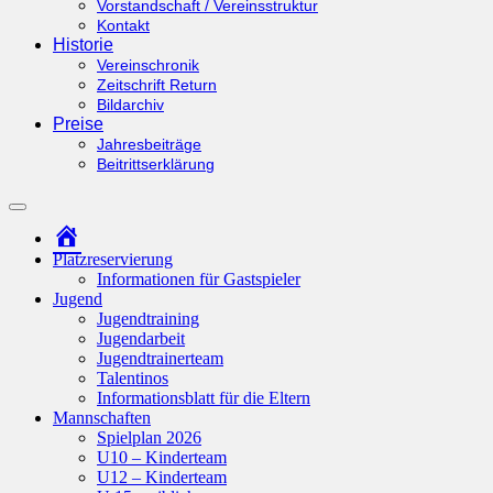
Vorstandschaft / Vereinsstruktur
Kontakt
Historie
Vereinschronik
Zeitschrift Return
Bildarchiv
Preise
Jahresbeiträge
Beitrittserklärung
Suchfeld
ein-/ausblenden
Startseite
Platzreservierung
Informationen für Gastspieler
Jugend
Jugendtraining
Jugendarbeit
Jugendtrainerteam
Talentinos
Informationsblatt für die Eltern
Mannschaften
Spielplan 2026
U10 – Kinderteam
U12 – Kinderteam