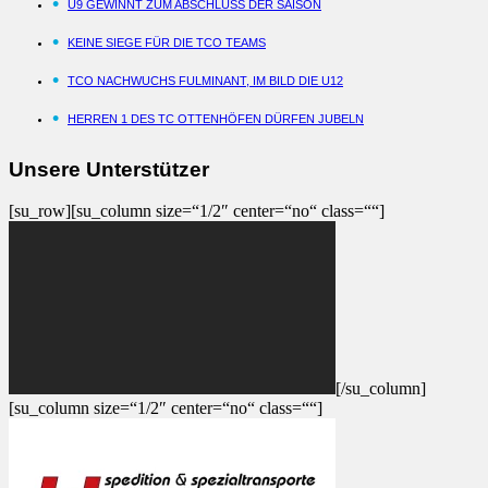
U9 GEWINNT ZUM ABSCHLUSS DER SAISON
KEINE SIEGE FÜR DIE TCO TEAMS
TCO NACHWUCHS FULMINANT, IM BILD DIE U12
HERREN 1 DES TC OTTENHÖFEN DÜRFEN JUBELN
Unsere Unterstützer
[su_row][su_column size=“1/2″ center=“no“ class=““]
[/su_column]
[su_column size=“1/2″ center=“no“ class=““]