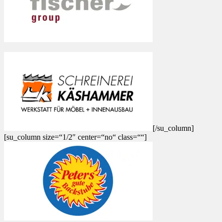
[/su_column]
[su_column size=“1/2″ center=“no“ class=““]