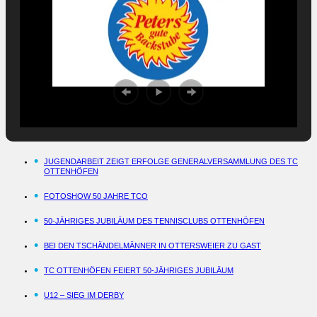
JUGENDARBEIT ZEIGT ERFOLGE GENERALVERSAMMLUNG DES TC
OTTENHÖFEN
FOTOSHOW 50 JAHRE TCO
50-JÄHRIGES JUBILÄUM DES TENNISCLUBS OTTENHÖFEN
BEI DEN TSCHÄNDELMÄNNER IN OTTERSWEIER ZU GAST
TC OTTENHÖFEN FEIERT 50-JÄHRIGES JUBILÄUM
U12 – SIEG IM DERBY