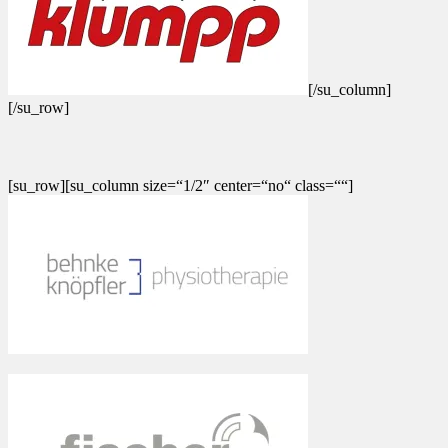
[/su_column]
[/su_row]
[su_row][su_column size=“1/2″ center=“no“ class=““]