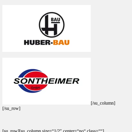
[/su_column]
[/su_row]
[su_row][su_column size=“1/2″ center=“no“ class=““]