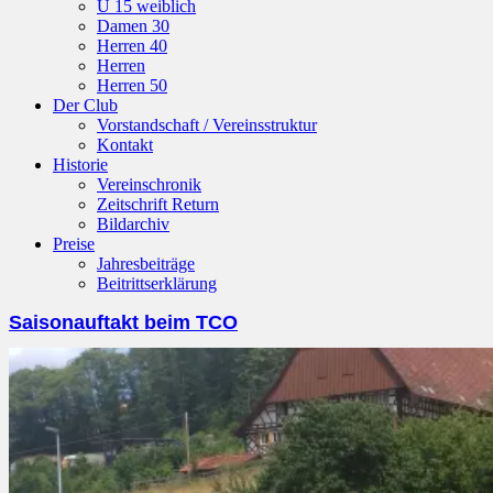
U 15 weiblich
Damen 30
Herren 40
Herren
Herren 50
Der Club
Vorstandschaft / Vereinsstruktur
Kontakt
Historie
Vereinschronik
Zeitschrift Return
Bildarchiv
Preise
Jahresbeiträge
Beitrittserklärung
Saisonauftakt beim TCO