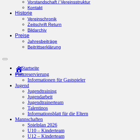
Vorstandschaft / Vereinsstruktur
Kontakt
Historie
Vereinschronik
Zeitschrift Return
Bildarchiv
Preise
Jahresbeiträge
Beitrittserklärung
Suchfeld
ein-/ausblenden
Startseite
Platzreservierung
Informationen für Gastspieler
Jugend
Jugendtraining
Jugendarbeit
Jugendtrainerteam
Talentinos
Informationsblatt für die Eltern
Mannschaften
Spielplan 2026
U10 – Kinderteam
U12 – Kinderteam