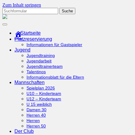
Zum Inhalt springen
Suchen
nach:
tcottenhoefen.de
Startseite
Platzreservierung
Informationen für Gastspieler
Jugend
Jugendtraining
Jugendarbeit
Jugendtrainerteam
Talentinos
Informationsblatt für die Eltern
Mannschaften
Spielplan 2026
U10 – Kinderteam
U12 – Kinderteam
U 15 weiblich
Damen 30
Herren 40
Herren
Herren 50
Der Club