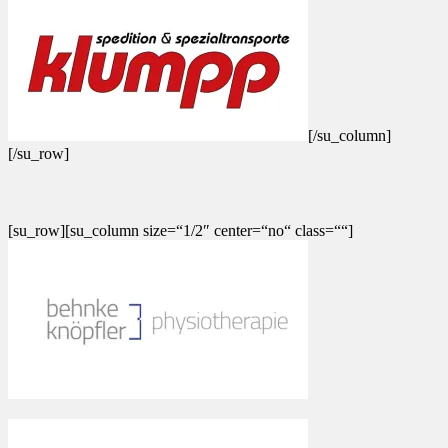
[/su_column]
[/su_row]
[su_row][su_column size=“1/2″ center=“no“ class=““]