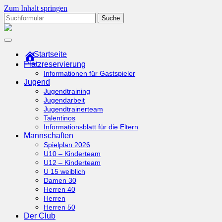
Zum Inhalt springen
Suchen
nach:
tcottenhoefen.de
Startseite
Platzreservierung
Informationen für Gastspieler
Jugend
Jugendtraining
Jugendarbeit
Jugendtrainerteam
Talentinos
Informationsblatt für die Eltern
Mannschaften
Spielplan 2026
U10 – Kinderteam
U12 – Kinderteam
U 15 weiblich
Damen 30
Herren 40
Herren
Herren 50
Der Club