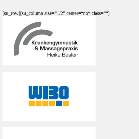
[su_row][su_column size=“1/2″ center=“no“ class=““]