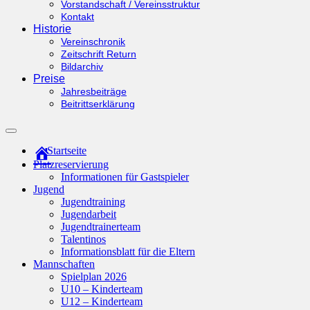
Vorstandschaft / Vereinsstruktur
Kontakt
Historie
Vereinschronik
Zeitschrift Return
Bildarchiv
Preise
Jahresbeiträge
Beitrittserklärung
Suchfeld
ein-/ausblenden
Startseite
Platzreservierung
Informationen für Gastspieler
Jugend
Jugendtraining
Jugendarbeit
Jugendtrainerteam
Talentinos
Informationsblatt für die Eltern
Mannschaften
Spielplan 2026
U10 – Kinderteam
U12 – Kinderteam