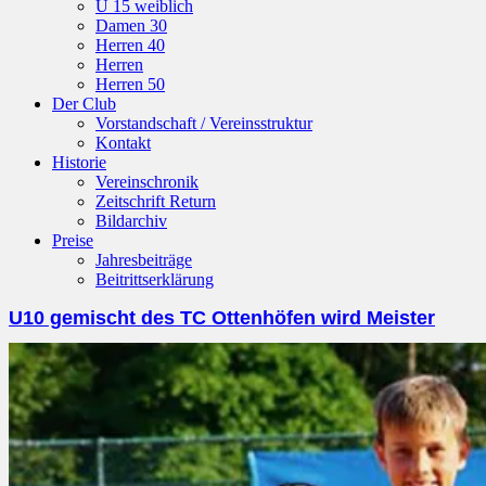
U 15 weiblich
Damen 30
Herren 40
Herren
Herren 50
Der Club
Vorstandschaft / Vereinsstruktur
Kontakt
Historie
Vereinschronik
Zeitschrift Return
Bildarchiv
Preise
Jahresbeiträge
Beitrittserklärung
U10 gemischt des TC Ottenhöfen wird Meister