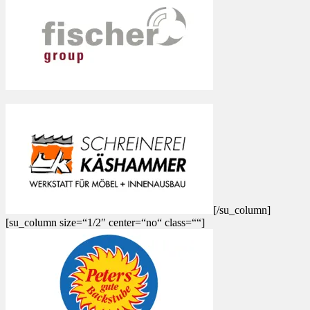
[/su_column]
[su_column size=“1/2″ center=“no“ class=““]