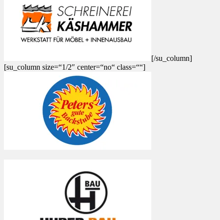
[/su_column]
[su_column size=“1/2″ center=“no“ class=““]