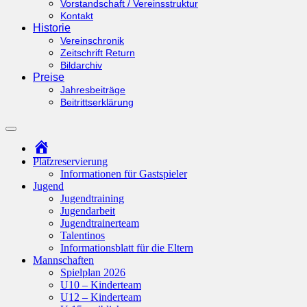
Vorstandschaft / Vereinsstruktur
Kontakt
Historie
Vereinschronik
Zeitschrift Return
Bildarchiv
Preise
Jahresbeiträge
Beitrittserklärung
Suchfeld
ein-/ausblenden
Startseite
Platzreservierung
Informationen für Gastspieler
Jugend
Jugendtraining
Jugendarbeit
Jugendtrainerteam
Talentinos
Informationsblatt für die Eltern
Mannschaften
Spielplan 2026
U10 – Kinderteam
U12 – Kinderteam