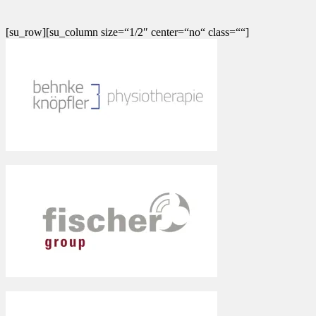
[su_row][su_column size=“1/2″ center=“no“ class=““]