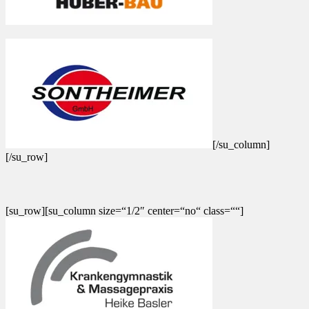
[/su_column]
[/su_row]
[su_row][su_column size=“1/2″ center=“no“ class=““]