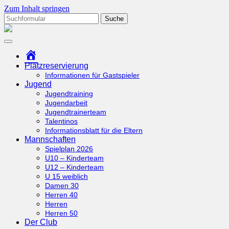
Zum Inhalt springen
Suchen
nach:
tcottenhoefen.de
Startseite
Platzreservierung
Informationen für Gastspieler
Jugend
Jugendtraining
Jugendarbeit
Jugendtrainerteam
Talentinos
Informationsblatt für die Eltern
Mannschaften
Spielplan 2026
U10 – Kinderteam
U12 – Kinderteam
U 15 weiblich
Damen 30
Herren 40
Herren
Herren 50
Der Club