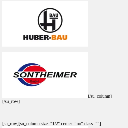
[/su_column]
[/su_row]
[su_row][su_column size=“1/2″ center=“no“ class=““]