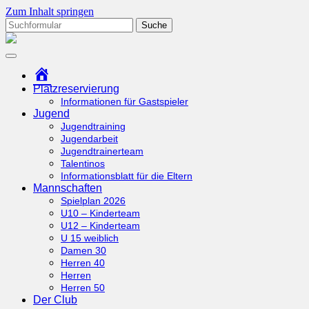
Zum Inhalt springen
Suchen
nach:
tcottenhoefen.de
Startseite
Platzreservierung
Informationen für Gastspieler
Jugend
Jugendtraining
Jugendarbeit
Jugendtrainerteam
Talentinos
Informationsblatt für die Eltern
Mannschaften
Spielplan 2026
U10 – Kinderteam
U12 – Kinderteam
U 15 weiblich
Damen 30
Herren 40
Herren
Herren 50
Der Club