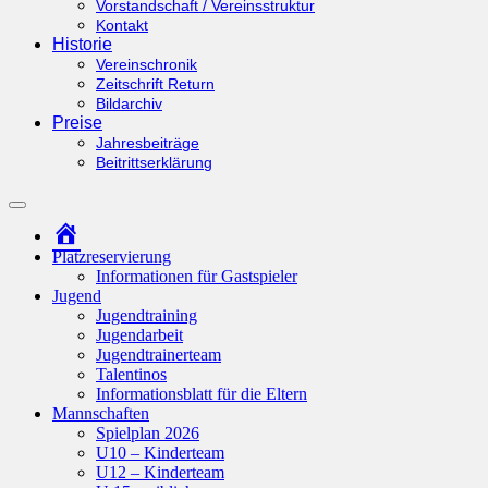
Vorstandschaft / Vereinsstruktur
Kontakt
Historie
Vereinschronik
Zeitschrift Return
Bildarchiv
Preise
Jahresbeiträge
Beitrittserklärung
Suchfeld
ein-/ausblenden
Startseite
Platzreservierung
Informationen für Gastspieler
Jugend
Jugendtraining
Jugendarbeit
Jugendtrainerteam
Talentinos
Informationsblatt für die Eltern
Mannschaften
Spielplan 2026
U10 – Kinderteam
U12 – Kinderteam