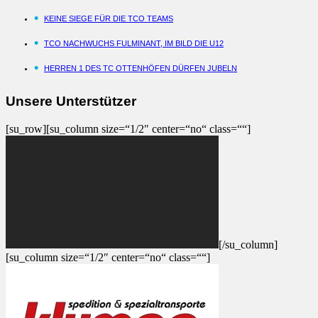
KEINE SIEGE FÜR DIE TCO TEAMS
TCO NACHWUCHS FULMINANT, IM BILD DIE U12
HERREN 1 DES TC OTTENHÖFEN DÜRFEN JUBELN
Unsere Unterstützer
[su_row][su_column size=“1/2″ center=“no“ class=““]
[/su_column]
[su_column size=“1/2″ center=“no“ class=““]