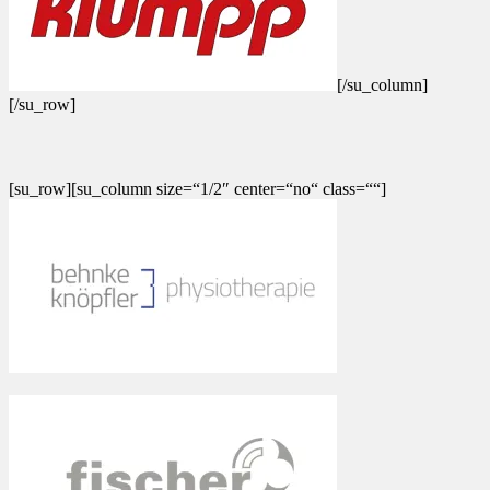
[/su_column]
[/su_row]
[su_row][su_column size=“1/2″ center=“no“ class=““]