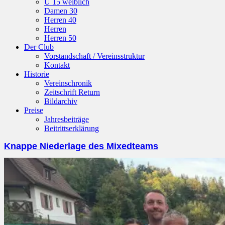
U 15 weiblich
Damen 30
Herren 40
Herren
Herren 50
Der Club
Vorstandschaft / Vereinsstruktur
Kontakt
Historie
Vereinschronik
Zeitschrift Return
Bildarchiv
Preise
Jahresbeiträge
Beitrittserklärung
Knappe Niederlage des Mixedteams