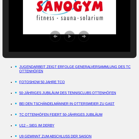
JUGENDARBEIT ZEIGT ERFOLGE GENERALVERSAMMLUNG DES TC
OTTENHÖFEN
FOTOSHOW 50 JAHRE TCO
50-JÄHRIGES JUBILÄUM DES TENNISCLUBS OTTENHÖFEN
BEI DEN TSCHÄNDELMÄNNER IN OTTERSWEIER ZU GAST
TC OTTENHÖFEN FEIERT 50-JÄHRIGES JUBILÄUM
U12 – SIEG IM DERBY
U9 GEWINNT ZUM ABSCHLUSS DER SAISON