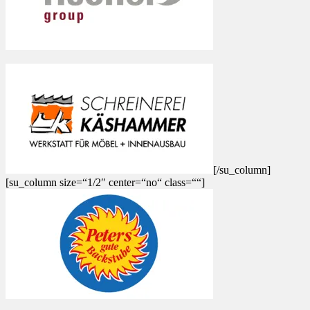
[/su_column]
[su_column size=“1/2″ center=“no“ class=““]