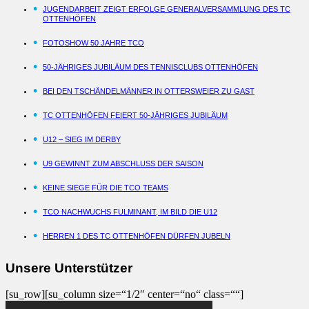
JUGENDARBEIT ZEIGT ERFOLGE GENERALVERSAMMLUNG DES TC
OTTENHÖFEN
FOTOSHOW 50 JAHRE TCO
50-JÄHRIGES JUBILÄUM DES TENNISCLUBS OTTENHÖFEN
BEI DEN TSCHÄNDELMÄNNER IN OTTERSWEIER ZU GAST
TC OTTENHÖFEN FEIERT 50-JÄHRIGES JUBILÄUM
U12 – SIEG IM DERBY
U9 GEWINNT ZUM ABSCHLUSS DER SAISON
KEINE SIEGE FÜR DIE TCO TEAMS
TCO NACHWUCHS FULMINANT, IM BILD DIE U12
HERREN 1 DES TC OTTENHÖFEN DÜRFEN JUBELN
Unsere Unterstützer
[su_row][su_column size=“1/2″ center=“no“ class=““]