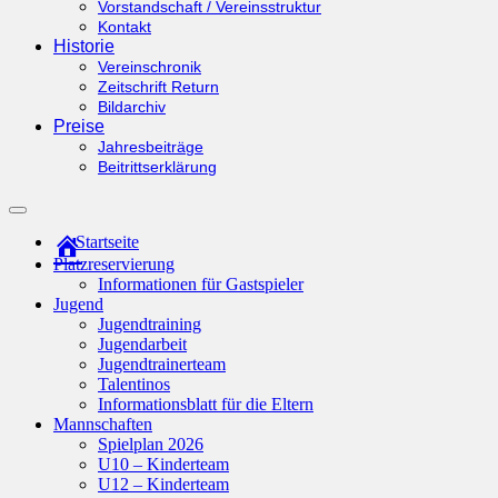
Vorstandschaft / Vereinsstruktur
Kontakt
Historie
Vereinschronik
Zeitschrift Return
Bildarchiv
Preise
Jahresbeiträge
Beitrittserklärung
Suchfeld
ein-/ausblenden
Startseite
Platzreservierung
Informationen für Gastspieler
Jugend
Jugendtraining
Jugendarbeit
Jugendtrainerteam
Talentinos
Informationsblatt für die Eltern
Mannschaften
Spielplan 2026
U10 – Kinderteam
U12 – Kinderteam