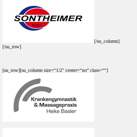
[/su_column]
[/su_row]
[su_row][su_column size=“1/2″ center=“no“ class=““]