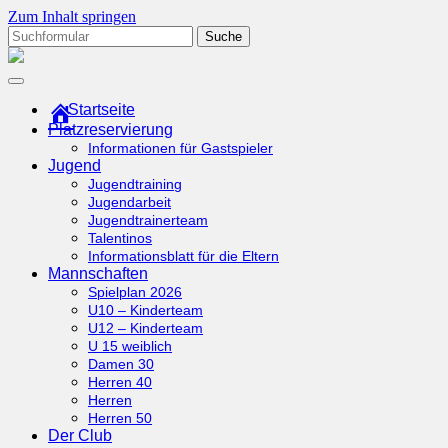
Zum Inhalt springen
Suchen
nach:
tcottenhoefen.de
Startseite
Platzreservierung
Informationen für Gastspieler
Jugend
Jugendtraining
Jugendarbeit
Jugendtrainerteam
Talentinos
Informationsblatt für die Eltern
Mannschaften
Spielplan 2026
U10 – Kinderteam
U12 – Kinderteam
U 15 weiblich
Damen 30
Herren 40
Herren
Herren 50
Der Club