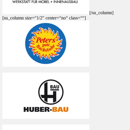
[/su_column]
[su_column size=“1/2″ center=“no“ class=““]