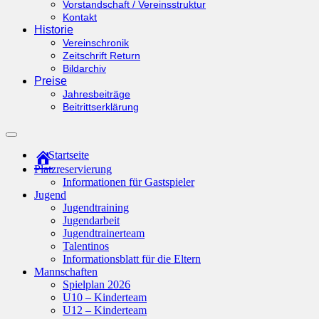
Vorstandschaft / Vereinsstruktur
Kontakt
Historie
Vereinschronik
Zeitschrift Return
Bildarchiv
Preise
Jahresbeiträge
Beitrittserklärung
Suchfeld
ein-/ausblenden
Startseite
Platzreservierung
Informationen für Gastspieler
Jugend
Jugendtraining
Jugendarbeit
Jugendtrainerteam
Talentinos
Informationsblatt für die Eltern
Mannschaften
Spielplan 2026
U10 – Kinderteam
U12 – Kinderteam