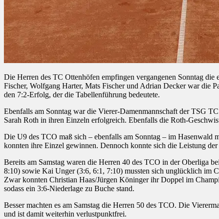
Die Herren des TC Ottenhöfen empfingen vergangenen Sonntag die eben
Fischer, Wolfgang Harter, Mats Fischer und Adrian Decker war die Pa
den 7:2-Erfolg, der die Tabellenführung bedeutete.
Ebenfalls am Sonntag war die Vierer-Damenmannschaft der TSG TC M
Sarah Roth in ihren Einzeln erfolgreich. Ebenfalls die Roth-Geschwis
Die U9 des TCO maß sich – ebenfalls am Sonntag – im Hasenwald mi
konnten ihre Einzel gewinnen. Dennoch konnte sich die Leistung der
Bereits am Samstag waren die Herren 40 des TCO in der Oberliga beim
8:10) sowie Kai Unger (3:6, 6:1, 7:10) mussten sich unglücklich im 
Zwar konnten Christian Haas/Jürgen Köninger ihr Doppel im Champion
sodass ein 3:6-Niederlage zu Buche stand.
Besser machten es am Samstag die Herren 50 des TCO. Die Viererma
und ist damit weiterhin verlustpunktfrei.