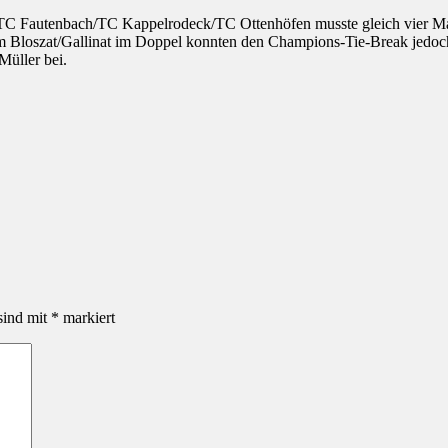
TC Fautenbach/TC Kappelrodeck/TC Ottenhöfen musste gleich vier
Ma
m Bloszat/Gallinat im Doppel konnten den Champions-Tie-Break jedoch 
Müller bei.
sind mit
*
markiert