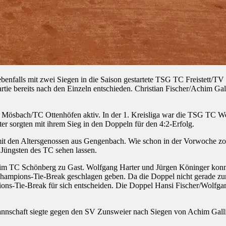
falls mit zwei Siegen in die Saison gestartete TSG TC Freistett/TV 0
rtie bereits nach den Einzeln entschieden. Christian Fischer/Achim Ga
ösbach/TC Ottenhöfen aktiv. In der 1. Kreisliga war die TSG TC We
ter sorgten mit ihrem Sieg in den Doppeln für den 4:2-Erfolg.
t den Altersgenossen aus Gengenbach. Wie schon in der Vorwoche zog
 Jüngsten des TC sehen lassen.
 TC Schönberg zu Gast. Wolfgang Harter und Jürgen Köninger konnten i
Champions-Tie-Break geschlagen geben. Da die Doppel nicht gerade zur 
s-Tie-Break für sich entscheiden. Die Doppel Hansi Fischer/Wolfgang
nnschaft siegte gegen den SV Zunsweier nach Siegen von Achim Gall