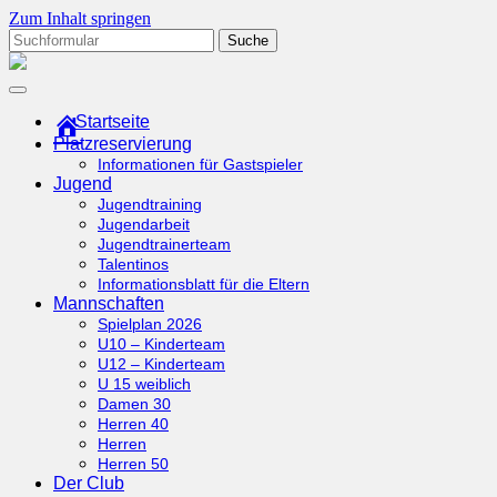
Zum Inhalt springen
Suchen
nach:
tcottenhoefen.de
Startseite
Platzreservierung
Informationen für Gastspieler
Jugend
Jugendtraining
Jugendarbeit
Jugendtrainerteam
Talentinos
Informationsblatt für die Eltern
Mannschaften
Spielplan 2026
U10 – Kinderteam
U12 – Kinderteam
U 15 weiblich
Damen 30
Herren 40
Herren
Herren 50
Der Club