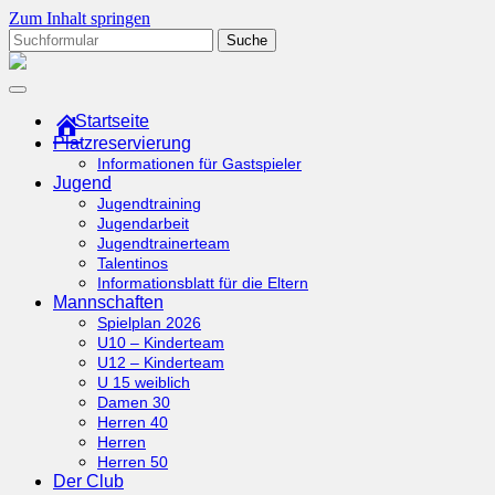
Zum Inhalt springen
Suchen
nach:
tcottenhoefen.de
Startseite
Platzreservierung
Informationen für Gastspieler
Jugend
Jugendtraining
Jugendarbeit
Jugendtrainerteam
Talentinos
Informationsblatt für die Eltern
Mannschaften
Spielplan 2026
U10 – Kinderteam
U12 – Kinderteam
U 15 weiblich
Damen 30
Herren 40
Herren
Herren 50
Der Club