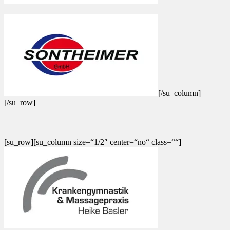
[/su_column]
[/su_row]
[su_row][su_column size=“1/2″ center=“no“ class=““]