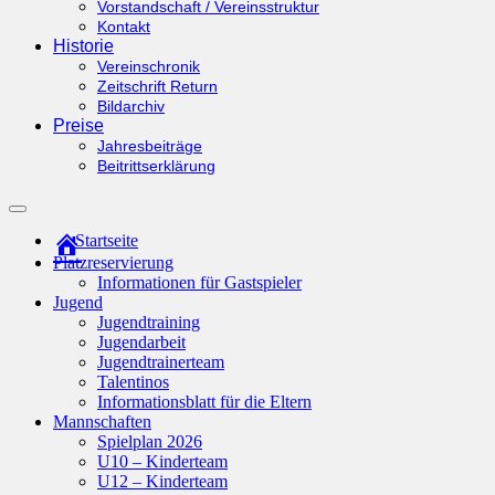
Vorstandschaft / Vereinsstruktur
Kontakt
Historie
Vereinschronik
Zeitschrift Return
Bildarchiv
Preise
Jahresbeiträge
Beitrittserklärung
Suchfeld
ein-/ausblenden
Startseite
Platzreservierung
Informationen für Gastspieler
Jugend
Jugendtraining
Jugendarbeit
Jugendtrainerteam
Talentinos
Informationsblatt für die Eltern
Mannschaften
Spielplan 2026
U10 – Kinderteam
U12 – Kinderteam