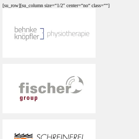
[su_row][su_column size=“1/2″ center=“no“ class=““]