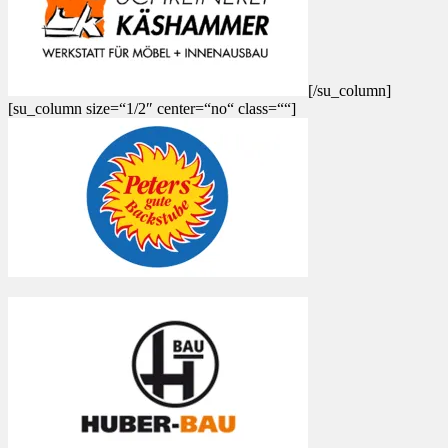
[/su_column]
[su_column size=“1/2″ center=“no“ class=““]